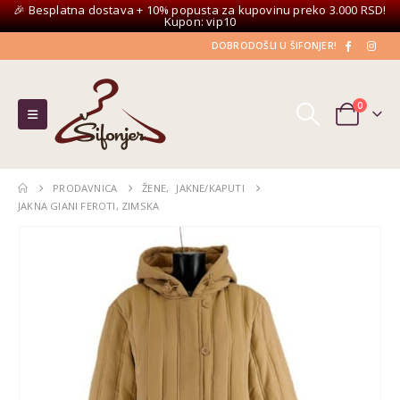
🎉 Besplatna dostava + 10% popusta za kupovinu preko 3.000 RSD!
Kupon: vip10
DOBRODOŠLI U ŠIFONJER!
0
PRODAVNICA
ŽENE
,
JAKNE/KAPUTI
JAKNA GIANI FEROTI, ZIMSKA