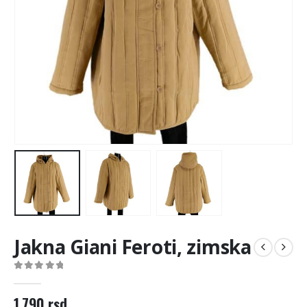
Jakna Giani Feroti, zimska
0
out of 5
1.790
rsd