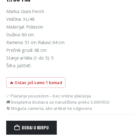
Marka: Giani Feroti
Veličina: XL/48
Materijal: Poliester
Dužina: 80 cm
Ramena: 51 cm Rukavi: 64 cm
Prečnik grudi: 68 cm
Stanje artikla (1 do 5): 5
Šifra: Ja0545
🔥 Ostao još samo 1 komad
✅ Plaćanje pouzećem – bez online plaćanja
🚚 Besplatna dostava za narudžbine preko 3.000 RSD
🔄 Moguća zamena, ako artikal ne odgovara
DODAJ U KORPU
Alternative: