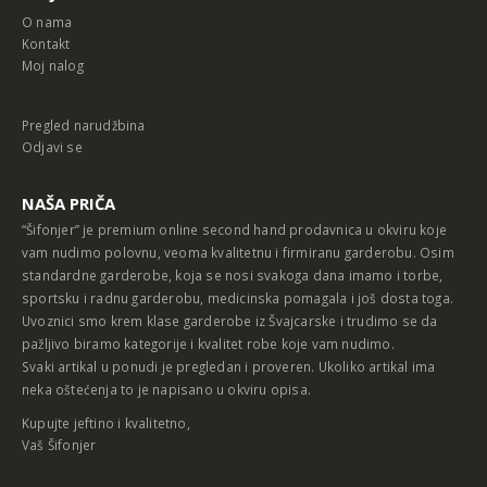
O nama
Kontakt
Moj nalog
Pregled narudžbina
Odjavi se
NAŠA PRIČA
“Šifonjer” je premium online second hand prodavnica u okviru koje
vam nudimo polovnu, veoma kvalitetnu i firmiranu garderobu. Osim
standardne garderobe, koja se nosi svakoga dana imamo i torbe,
sportsku i radnu garderobu, medicinska pomagala i još dosta toga.
Uvoznici smo krem klase garderobe iz Švajcarske i trudimo se da
pažljivo biramo kategorije i kvalitet robe koje vam nudimo.
Svaki artikal u ponudi je pregledan i proveren. Ukoliko artikal ima
neka oštećenja to je napisano u okviru opisa.
Kupujte jeftino i kvalitetno,
Vaš Šifonjer