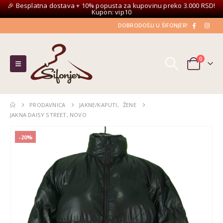
🎉 Besplatna dostava + 10% popusta za kupovinu preko 3.000 RSD!
Kupon: vip10
DOBRODOŠLI U ŠIFONJER!
0
PRODAVNICA
JAKNE/KAPUTI
,
ŽENE
JAKNA DAISY STREET, NOVO
-20%