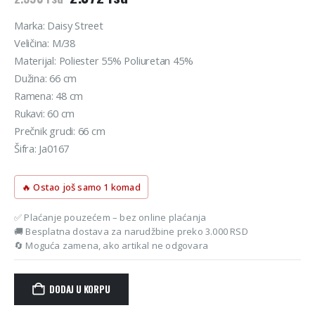
cena
cena
je
je:
Marka: Daisy Street
bila:
2.072 rsd.
Veličina: M/38
2.590 rsd.
Materijal: Poliester 55% Poliuretan 45%
Dužina: 66 cm
Ramena: 48 cm
Rukavi: 60 cm
Prečnik grudi: 66 cm
Šifra: Ja0167
🔥 Ostao još samo 1 komad
✅ Plaćanje pouzećem – bez online plaćanja
🚚 Besplatna dostava za narudžbine preko 3.000 RSD
🔄 Moguća zamena, ako artikal ne odgovara
DODAJ U KORPU
Alternative: