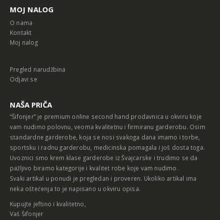
MOJ NALOG
O nama
Kontakt
Moj nalog
Pregled narudžbina
Odjavi se
NAŠA PRIČA
“Šifonjer” je premium online second hand prodavnica u okviru koje
vam nudimo polovnu, veoma kvalitetnu i firmiranu garderobu. Osim
standardne garderobe, koja se nosi svakoga dana imamo i torbe,
sportsku i radnu garderobu, medicinska pomagala i još dosta toga.
Uvoznici smo krem klase garderobe iz Švajcarske i trudimo se da
pažljivo biramo kategorije i kvalitet robe koje vam nudimo.
Svaki artikal u ponudi je pregledan i proveren. Ukoliko artikal ima
neka oštećenja to je napisano u okviru opisa.
Kupujte jeftino i kvalitetno,
Vaš Šifonjer