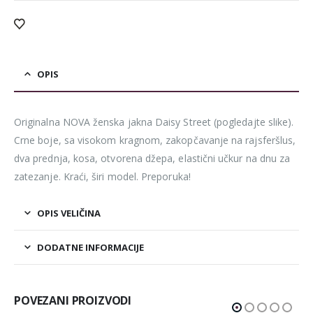
OPIS
Originalna NOVA ženska jakna Daisy Street (pogledajte slike).
Crne boje, sa visokom kragnom, zakopčavanje na rajsferšlus,
dva prednja, kosa, otvorena džepa, elastični učkur na dnu za
zatezanje. Kraći, širi model. Preporuka!
OPIS VELIČINA
DODATNE INFORMACIJE
POVEZANI PROIZVODI