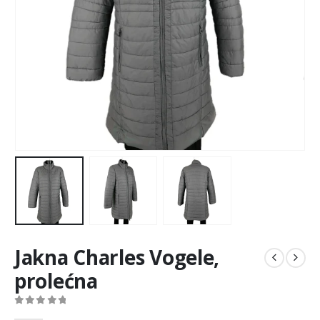
Jakna Charles Vogele,
prolećna
0
out of 5