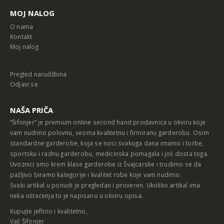
MOJ NALOG
O nama
Kontakt
Moj nalog
Pregled narudžbina
Odjavi se
NAŠA PRIČA
“Šifonjer” je premium online second hand prodavnica u okviru koje
vam nudimo polovnu, veoma kvalitetnu i firmiranu garderobu. Osim
standardne garderobe, koja se nosi svakoga dana imamo i torbe,
sportsku i radnu garderobu, medicinska pomagala i još dosta toga.
Uvoznici smo krem klase garderobe iz Švajcarske i trudimo se da
pažljivo biramo kategorije i kvalitet robe koje vam nudimo.
Svaki artikal u ponudi je pregledan i proveren. Ukoliko artikal ima
neka oštećenja to je napisano u okviru opisa.
Kupujte jeftino i kvalitetno,
Vaš Šifonjer