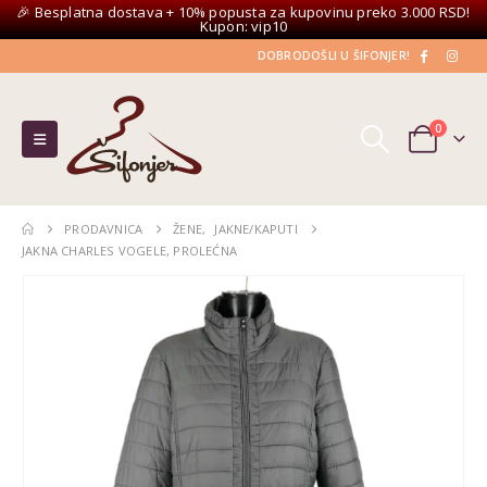
🎉 Besplatna dostava + 10% popusta za kupovinu preko 3.000 RSD!
Kupon: vip10
DOBRODOŠLI U ŠIFONJER!
0
PRODAVNICA
ŽENE
,
JAKNE/KAPUTI
JAKNA CHARLES VOGELE, PROLEĆNA