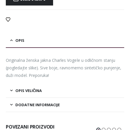
Alternative:
OPIS
Originalna ženska jakna Charles Vogele u odličnom stanju
(pogledajte slike). Sive boje, ravnomerno sintetičko punjenje,
duži model. Preporuka!
OPIS VELIČINA
DODATNE INFORMACIJE
POVEZANI PROIZVODI