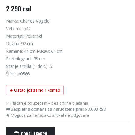
2.290
rsd
Marka: Charles Vogele
Veličina: L/42
Materijal: Poliamid
Dužina: 92 cm
Ramena: 44 cm Rukavi: 64 cm
Prečnik grudi: 58 cm
Stanje artikla (1 do 5): 5
Šifra: Ja0566
🔥 Ostao još samo 1 komad
✅ Plaćanje pouzećem – bez online plaćanja
🚚 Besplatna dostava za narudžbine preko 3.000 RSD
🔄 Moguća zamena, ako artikal ne odgovara
DODAJ U KORPU