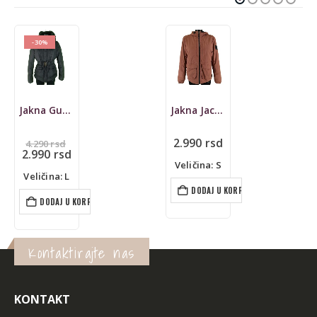
Jakna Jack Wolfskin, prelazna
Jakna podjakna Jack Wolfskin, prelazna
2.990
rsd
3.290
rsd
Veličina: S
Veličina: M
DODAJ U KORPU
DODAJ U KORPU
Kontaktirajte nas
KONTAKT
ADRESA: