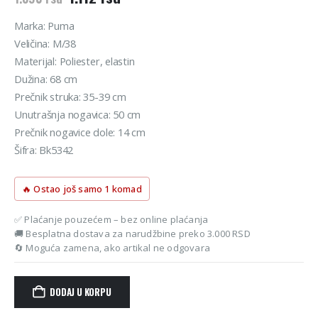
cena
cena
je
je:
Marka: Puma
bila:
1.112 rsd.
Veličina: M/38
1.390 rsd.
Materijal: Poliester, elastin
Dužina: 68 cm
Prečnik struka: 35-39 cm
Unutrašnja nogavica: 50 cm
Prečnik nogavice dole: 14 cm
Šifra: Bk5342
🔥 Ostao još samo 1 komad
✅ Plaćanje pouzećem – bez online plaćanja
🚚 Besplatna dostava za narudžbine preko 3.000 RSD
🔄 Moguća zamena, ako artikal ne odgovara
DODAJ U KORPU
Alternative: