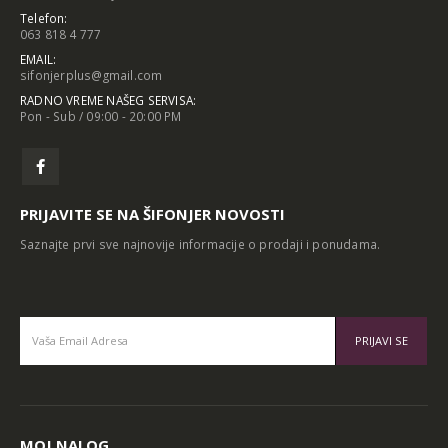
Telefon:
063 818 4 777
EMAIL:
sifonjerplus@gmail.com
RADNO VREME NAŠEG SERVISA:
Pon - Sub / 09:00 - 20:00 PM
PRIJAVITE SE NA ŠIFONJER NOVOSTI
Saznajte prvi sve najnovije informacije o prodaji i ponudama.
Alternative:
MOJ NALOG