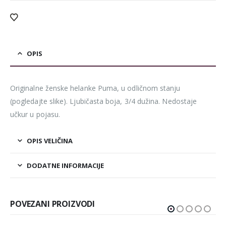
OPIS
Originalne ženske helanke Puma, u odličnom stanju
(pogledajte slike). Ljubičasta boja, 3/4 dužina. Nedostaje
učkur u pojasu.
OPIS VELIČINA
DODATNE INFORMACIJE
POVEZANI PROIZVODI