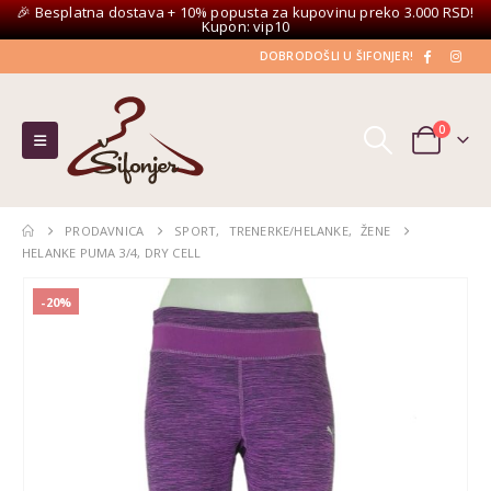
🎉 Besplatna dostava + 10% popusta za kupovinu preko 3.000 RSD!
Kupon: vip10
DOBRODOŠLI U ŠIFONJER!
0
PRODAVNICA
SPORT
,
TRENERKE/HELANKE
,
ŽENE
HELANKE PUMA 3/4, DRY CELL
-20%