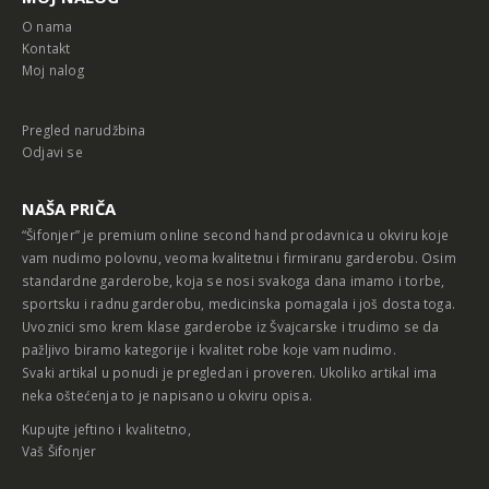
O nama
Kontakt
Moj nalog
Pregled narudžbina
Odjavi se
NAŠA PRIČA
“Šifonjer” je premium online second hand prodavnica u okviru koje
vam nudimo polovnu, veoma kvalitetnu i firmiranu garderobu. Osim
standardne garderobe, koja se nosi svakoga dana imamo i torbe,
sportsku i radnu garderobu, medicinska pomagala i još dosta toga.
Uvoznici smo krem klase garderobe iz Švajcarske i trudimo se da
pažljivo biramo kategorije i kvalitet robe koje vam nudimo.
Svaki artikal u ponudi je pregledan i proveren. Ukoliko artikal ima
neka oštećenja to je napisano u okviru opisa.
Kupujte jeftino i kvalitetno,
Vaš Šifonjer