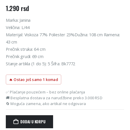
1.290
rsd
Marka: Janina
Veličina: L/44
Materijal: Viskoza 77% Poliester 23%Dužina: 108 cm Ramena:
43 cm
Prečnik struka: 64 cm
Prečnik grudi: 69 cm
Stanje artikla (1 do 5): 5 Šifra: Bk7772
🔥 Ostao još samo 1 komad
✅ Plaćanje pouzećem – bez online plaćanja
🚚 Besplatna dostava za narudžbine preko 3.000 RSD
🔄 Moguća zamena, ako artikal ne odgovara
DODAJ U KORPU
Alternative: