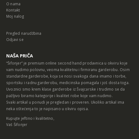
O nama
Kontakt
Moj nalog
Pregled narudžbina
Odjavi se
NAŠA PRIČA
“Šifonjer” je premium online second hand prodavnica u okviru koje
vam nudimo polovnu, veoma kvalitetnu i firmiranu garderobu. Osim
standardne garderobe, koja se nosi svakoga dana imamo i torbe,
sportsku i radnu garderobu, medicinska pomagala i još dosta toga.
Uvoznici smo krem klase garderobe iz Švajcarske i trudimo se da
pažljivo biramo kategorije i kvalitet robe koje vam nudimo.
Svaki artikal u ponudi je pregledan i proveren. Ukoliko artikal ima
neka oštećenja to je napisano u okviru opisa.
Kupujte jeftino i kvalitetno,
Vaš Šifonjer