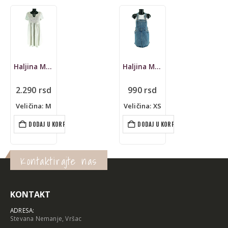
Haljina Marc O’Polo, lan
Haljina Monkl, teksas
2.290
rsd
990
rsd
Veličina: M
Veličina: XS
DODAJ U KORPU
DODAJ U KORPU
Kontaktirajte nas
KONTAKT
ADRESA:
Stevana Nemanje, Vršac