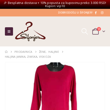
🎉 Besplatna dostava + 10% popusta za kupovinu preko 3.000 RSD!
Kupon: vip10
DOBRODOŠLI U ŠIFONJER!
0
PRODAVNICA
ŽENE
,
HALJINE
HALJINA JANINA, ZIMSKA, VISKOZA