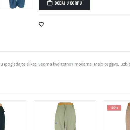
DODAJ U KORPU
Alternative:
 (pogledajte slike). Veoma kvalitetne i moderne. Malo tegljive, „iz
-50%
-60%