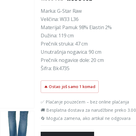
cena
cena
je
je:
Marka: G-Star Raw
bila:
1.393 rsd.
Veličina: W33 L36
1.990 rsd.
Materijal: Pamuk 98% Elastin 2%
Dužina: 119 cm
Prečnik struka: 47 cm
Unutrašnja nogavica: 90 cm
Prečnik nogavice dole: 20 cm
Šifra: Bk4735
🔥 Ostao još samo 1 komad
✅ Plaćanje pouzećem – bez online plaćanja
🚚 Besplatna dostava za narudžbine preko 3.0
🔄 Moguća zamena, ako artikal ne odgovara