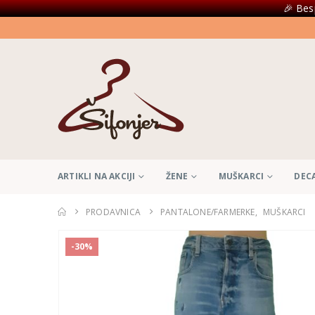
🎉 Bes
ARTIKLI NA AKCIJI
ŽENE
MUŠKARCI
DEC
PRODAVNICA
PANTALONE/FARMERKE
,
MUŠKARCI
-30%