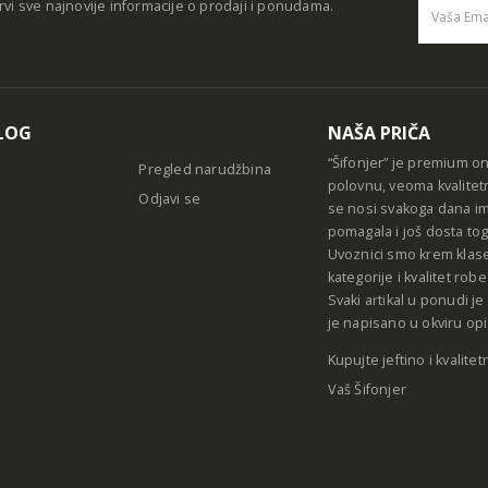
rvi sve najnovije informacije o prodaji i ponudama.
Alternative
LOG
NAŠA PRIČA
“Šifonjer” je premium o
Pregled narudžbina
polovnu, veoma kvalitet
Odjavi se
se nosi svakoga dana im
pomagala i još dosta tog
Uvoznici smo krem klase
kategorije i kvalitet ro
Svaki artikal u ponudi j
je napisano u okviru opi
Kupujte jeftino i kvalitet
Vaš Šifonjer