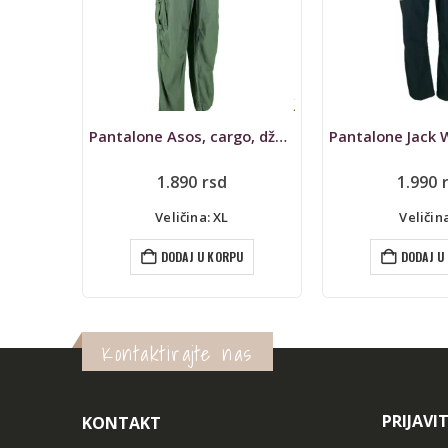
Pantalone Asos, cargo, džeparice
Pantalone Jack Wolfskin, outdoor
Pantalone Totto
1.990
rsd
1.290
Veličina: L
Veličina
U
DODAJ U KORPU
DODAJ U
Kontaktirajte nas
PRIJAVI
KONTAKT