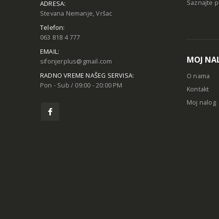
Saznajte p
ADRESA:
Stevana Nemanje, Vršac
Telefon:
063 818 4 777
EMAIL:
MOJ NA
sifonjerplus@gmail.com
RADNO VREME NAŠEG SERVISA:
O nama
Pon - Sub / 09:00 - 20:00 PM
Kontakt
Moj nalog