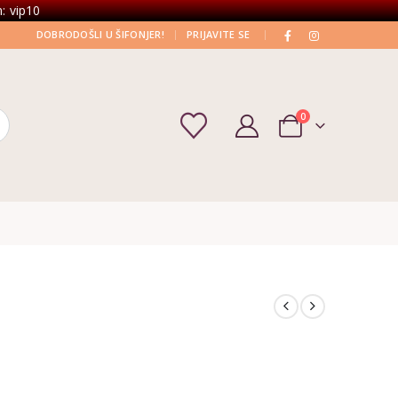
: vip10
|
|
DOBRODOŠLI U ŠIFONJER!
PRIJAVITE SE
0