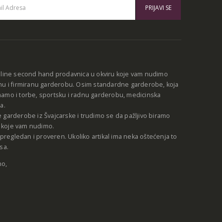
:
nline second hand prodavnica u okviru koje vam nudimo
nu i firmiranu garderobu. Osim standardne garderobe, koja
amo i torbe, sportsku i radnu garderobu, medicinska
a.
 garderobe iz Švajcarske i trudimo se da pažljivo biramo
be koje vam nudimo.
e pregledan i proveren. Ukoliko artikal ima neka oštećenja to
sa.
no,