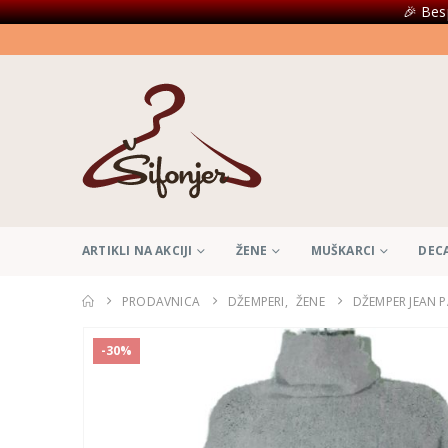
🎉 Bes
ARTIKLI NA AKCIJI
ŽENE
MUŠKARCI
DEC
PRODAVNICA
DŽEMPERI
,
ŽENE
DŽEMPER JEAN 
-30%