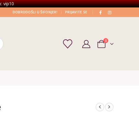
: vip10
|
|
DOBRODOŠLI U ŠIFONJER!
PRIJAVITE SE
0
e