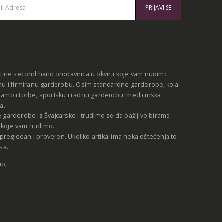
:
nline second hand prodavnica u okviru koje vam nudimo
nu i firmiranu garderobu. Osim standardne garderobe, koja
amo i torbe, sportsku i radnu garderobu, medicinska
a.
 garderobe iz Švajcarske i trudimo se da pažljivo biramo
be koje vam nudimo.
e pregledan i proveren. Ukoliko artikal ima neka oštećenja to
sa.
no,