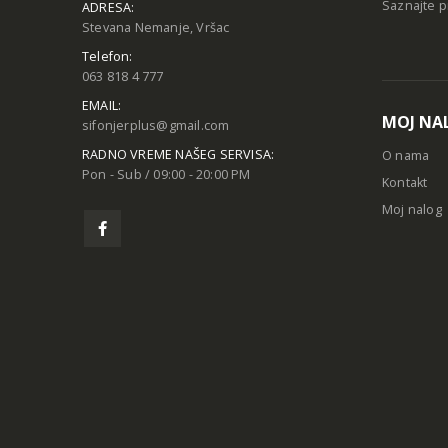
Saznajte p
ADRESA:
Stevana Nemanje, Vršac
Telefon:
063 818 4 777
EMAIL:
MOJ NA
sifonjerplus@gmail.com
RADNO VREME NAŠEG SERVISA:
O nama
Pon - Sub / 09:00 - 20:00 PM
Kontakt
Moj nalog