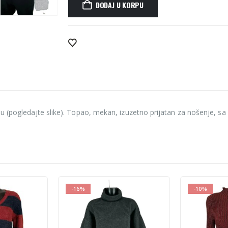
DODAJ U KORPU
Alternative:
u (pogledajte slike). Topao, mekan, izuzetno prijatan za nošenje, sa
-10%
-25%