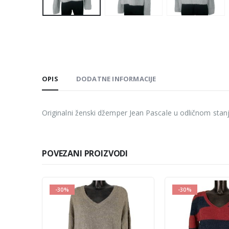
OPIS
DODATNE INFORMACIJE
Originalni ženski džemper Jean Pascale u odličnom stanj
POVEZANI PROIZVODI
-30%
-16%