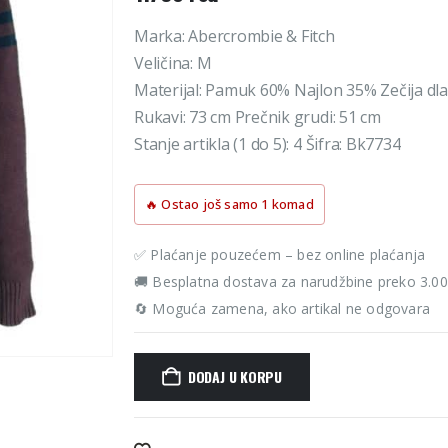
Marka: Abercrombie & Fitch
Veličina: M
Materijal: Pamuk 60% Najlon 35% Zečija dl
Rukavi: 73 cm Prečnik grudi: 51 cm
Stanje artikla (1 do 5): 4 Šifra: Bk7734
🔥 Ostao još samo 1 komad
✅ Plaćanje pouzećem – bez online plaćanja
🚚 Besplatna dostava za narudžbine preko 3.0
🔄 Moguća zamena, ako artikal ne odgovara
DODAJ U KORPU
Alternative: