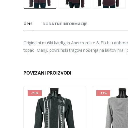
OPIS
DODATNE INFORMACIJE
Originalni muški kardigan Abercrombie & Fitch u dobrom 
topao. Manji, površinski tragovi nošenja na laktovima 
POVEZANI PROIZVODI
-23%
-13%