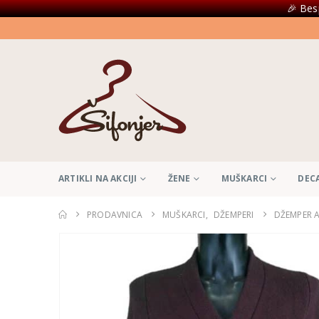
🎉 Bes
ARTIKLI NA AKCIJI
ŽENE
MUŠKARCI
DEC
PRODAVNICA
MUŠKARCI
,
DŽEMPERI
DŽEMPER A