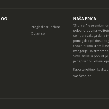
Alternative
LOG
NAŠA PRIČA
“Šifonjer” je premium o
Pregled narudžbina
polovnu, veoma kvalitet
Odjavi se
se nosi svakoga dana im
pomagala i još dosta tog
Uvoznici smo krem klase
kategorije i kvalitet ro
Svaki artikal u ponudi j
je napisano u okviru opi
Kupujte jeftino i kvalitet
Vaš Šifonjer