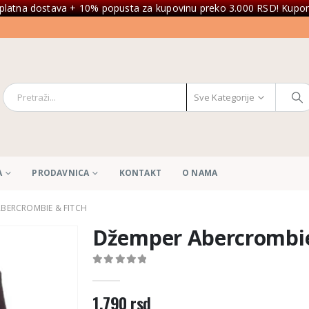
platna dostava + 10% popusta za kupovinu preko 3.000 RSD! Kupon
Sve Kategorije
A
PRODAVNICA
KONTAKT
O NAMA
BERCROMBIE & FITCH
Džemper Abercrombie
0
out of 5
1.790
rsd