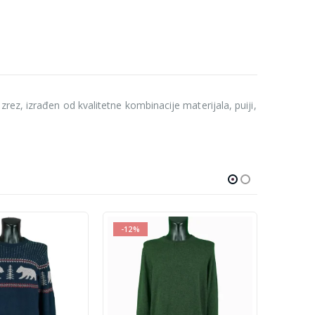
ez, izrađen od kvalitetne kombinacije materijala, puiji,
-12%
-17%