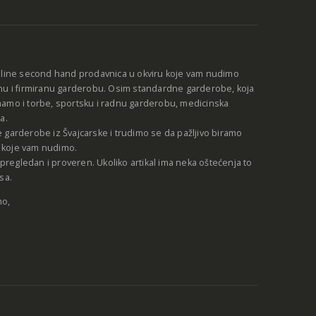
:
nline second hand prodavnica u okviru koje vam nudimo
nu i firmiranu garderobu. Osim standardne garderobe, koja
amo i torbe, sportsku i radnu garderobu, medicinska
a.
 garderobe iz Švajcarske i trudimo se da pažljivo biramo
be koje vam nudimo.
e pregledan i proveren. Ukoliko artikal ima neka oštećenja to
sa.
no,