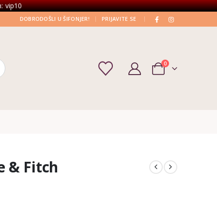
: vip10
|
|
DOBRODOŠLI U ŠIFONJER!
PRIJAVITE SE
0
 & Fitch