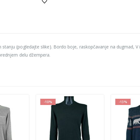
stanju (pogledajte slike). Bordo boje, raskopčavanje na dugmad, V izr
i prednjem delu džempera.
-10%
-13%