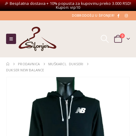
🎉 Besplatna dostava + 10% popusta za kupovinu preko 3.000 RSD!
Kupon: vip10
DOBRODOŠLI U ŠIFONJER!
0
PRODAVNICA
MUŠKARCI
,
DUKSERI
DUKSER NEW BALANCE