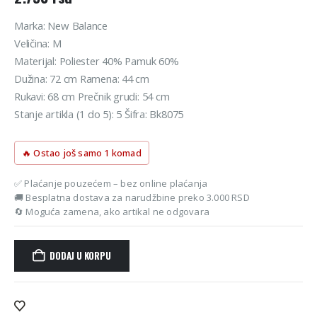
Marka: New Balance
Veličina: M
Materijal: Poliester 40% Pamuk 60%
Dužina: 72 cm Ramena: 44 cm
Rukavi: 68 cm Prečnik grudi: 54 cm
Stanje artikla (1 do 5): 5 Šifra: Bk8075
🔥 Ostao još samo 1 komad
✅ Plaćanje pouzećem – bez online plaćanja
🚚 Besplatna dostava za narudžbine preko 3.000 RSD
🔄 Moguća zamena, ako artikal ne odgovara
DODAJ U KORPU
Alternative: