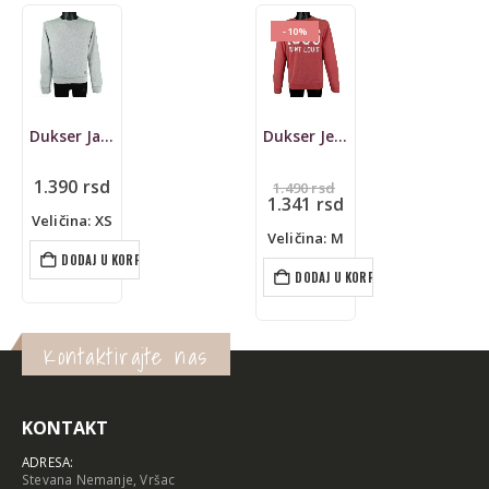
-10%
Dukser Jack & Jones
Dukser Jean Pascale
Originalna
1.390
rsd
1.490
rsd
cena
Trenutna
1.341
rsd
je
cena
Veličina: XS
bila:
je:
Veličina: M
1.490 rsd.
1.341 rsd.
DODAJ U KORPU
DODAJ U KORPU
Kontaktirajte nas
KONTAKT
ADRESA:
Stevana Nemanje, Vršac