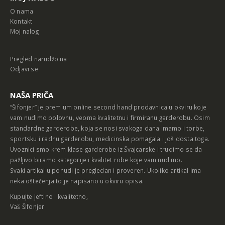
O nama
Kontakt
Moj nalog
Pregled narudžbina
Odjavi se
NAŠA PRIČA
“Šifonjer” je premium online second hand prodavnica u okviru koje
vam nudimo polovnu, veoma kvalitetnu i firmiranu garderobu. Osim
standardne garderobe, koja se nosi svakoga dana imamo i torbe,
sportsku i radnu garderobu, medicinska pomagala i još dosta toga.
Uvoznici smo krem klase garderobe iz Švajcarske i trudimo se da
pažljivo biramo kategorije i kvalitet robe koje vam nudimo.
Svaki artikal u ponudi je pregledan i proveren. Ukoliko artikal ima
neka oštećenja to je napisano u okviru opisa.
Kupujte jeftino i kvalitetno,
Vaš Šifonjer