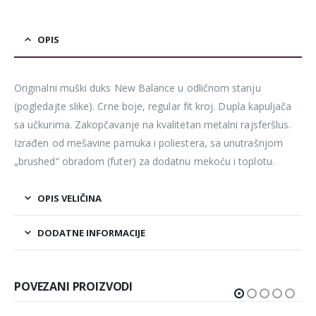
OPIS
Originalni muški duks New Balance u odličnom stanju
(pogledajte slike). Crne boje, regular fit kroj. Dupla kapuljača
sa učkurima. Zakopčavanje na kvalitetan metalni rajsferšlus.
Izrađen od mešavine pamuka i poliestera, sa unutrašnjom
„brushed“ obradom (futer) za dodatnu mekoću i toplotu.
OPIS VELIČINA
DODATNE INFORMACIJE
POVEZANI PROIZVODI