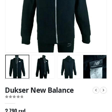
Dukser New Balance
0
out of 5
2.790
rsd