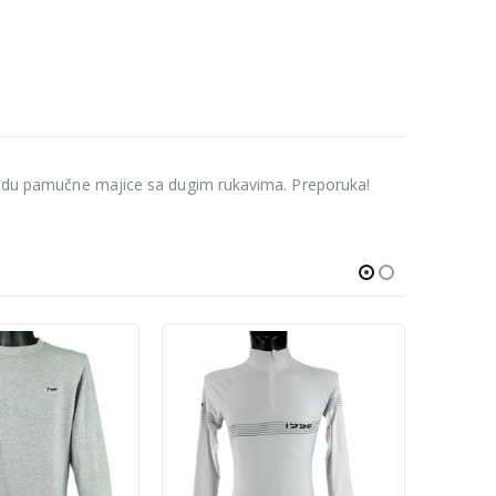
u vidu pamučne majice sa dugim rukavima. Preporuka!
-60%