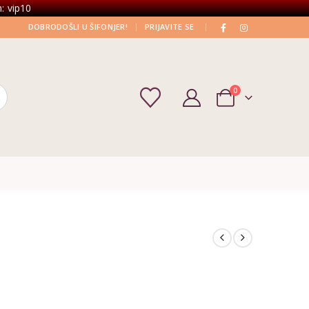
: vip10
|
|
DOBRODOŠLI U ŠIFONJER!
PRIJAVITE SE
0