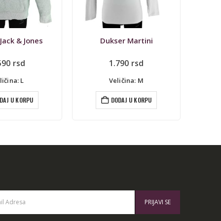
er Martini
Džemper – dukser O’Neill
Duk
Originalna
Trenutna
790
rsd
876
rsd
2.190
rsd
cena
cena
je
je:
ličina: M
Veličina: XS
bila:
876 rsd.
2.190 rsd.
DAJ U KORPU
DODAJ U KORPU
: