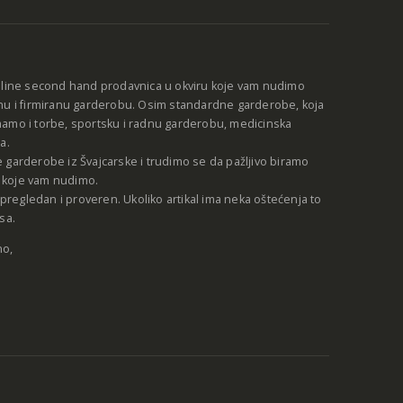
nline second hand prodavnica u okviru koje vam nudimo
nu i firmiranu garderobu. Osim standardne garderobe, koja
amo i torbe, sportsku i radnu garderobu, medicinska
a.
 garderobe iz Švajcarske i trudimo se da pažljivo biramo
be koje vam nudimo.
e pregledan i proveren. Ukoliko artikal ima neka oštećenja to
sa.
no,