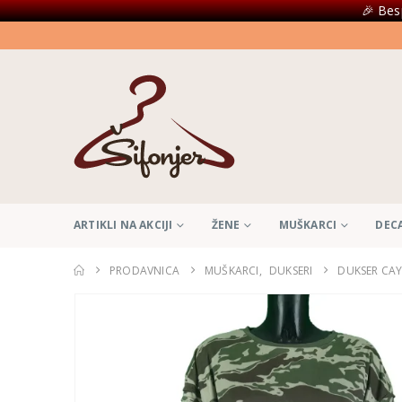
🎉 Bes
ARTIKLI NA AKCIJI
ŽENE
MUŠKARCI
DEC
PRODAVNICA
MUŠKARCI
,
DUKSERI
DUKSER CAY