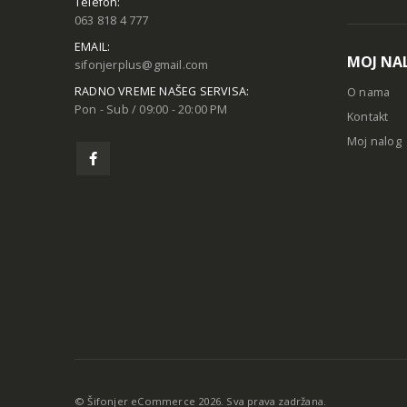
Telefon:
063 818 4 777
EMAIL:
MOJ NA
sifonjerplus@gmail.com
RADNO VREME NAŠEG SERVISA:
O nama
Pon - Sub / 09:00 - 20:00 PM
Kontakt
Moj nalog
© Šifonjer eCommerce 2026. Sva prava zadržana.