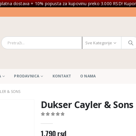
platna dostava + 10% popusta za kupovinu preko 3.000 RSD! Kupon
Sve Kategorije
A
PRODAVNICA
KONTAKT
O NAMA
LER & SONS
Dukser Cayler & Sons
0
out of 5
1.790
rsd