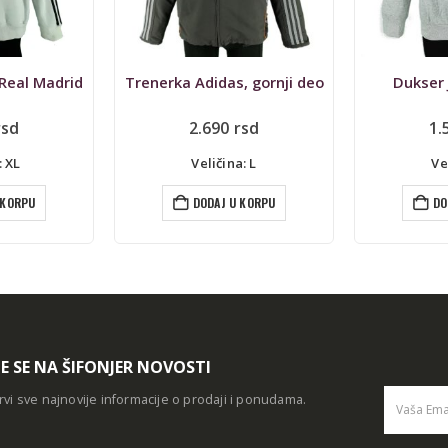
, gornji deo
Dukser Jack & Jones
Duks
rsd
1.590
rsd
1.
: L
Veličina: L
Ve
 KORPU
DODAJ U KORPU
DO
TE SE NA ŠIFONJER NOVOSTI
rvi sve najnovije informacije o prodaji i ponudama.
Alternative