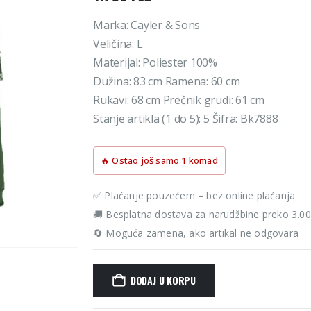
Marka: Cayler & Sons
Veličina: L
Materijal: Poliester 100%
Dužina: 83 cm Ramena: 60 cm
Rukavi: 68 cm Prečnik grudi: 61 cm
Stanje artikla (1 do 5): 5 Šifra: Bk7888
🔥 Ostao još samo 1 komad
✅ Plaćanje pouzećem – bez online plaćanja
🚚 Besplatna dostava za narudžbine preko 3.0
🔄 Moguća zamena, ako artikal ne odgovara
DODAJ U KORPU
Alternative: