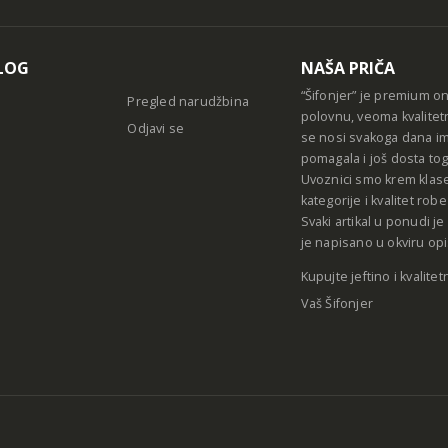
LOG
NAŠA PRIČA
“Šifonjer” je premium o
Pregled narudžbina
polovnu, veoma kvalitet
Odjavi se
se nosi svakoga dana im
pomagala i još dosta tog
Uvoznici smo krem klase
kategorije i kvalitet ro
Svaki artikal u ponudi j
je napisano u okviru opi
Kupujte jeftino i kvalitet
Vaš Šifonjer