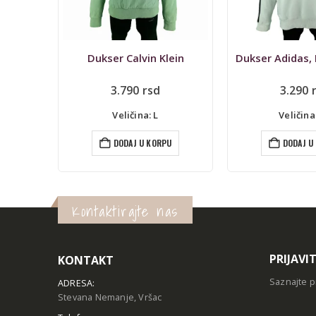
ein
Dukser Adidas, Real Madrid
Trenerka Adidas
3.290
rsd
2.690
Veličina: XL
Veličina
U
DODAJ U KORPU
DODAJ U
Kontaktirajte nas
PRIJAVI
KONTAKT
Saznajte p
ADRESA:
Stevana Nemanje, Vršac