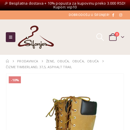
🎉 Besplatna dostava + 10% popusta za kupovinu preko 3.000 RSD!
Kupon: vip10
DOBRODOŠLI U ŠIFONJER!
0
PRODAVNICA
ŽENE
,
OBUĆA
,
OBUĆA
,
OBUĆA
ČIZME TIMBERLAND, 37,5, ASPHALT TRAIL
-10%