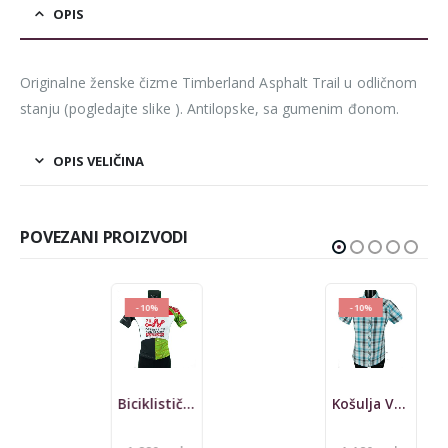
OPIS
Originalne ženske čizme Timberland Asphalt Trail u odličnom
stanju (pogledajte slike ). Antilopske, sa gumenim đonom.
OPIS VELIČINA
POVEZANI PROIZVODI
-10%
-10%
Biciklistički dres RH77, S, L, NOVO
Košulja Vaude