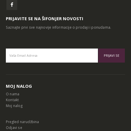
PRIJAVITE SE NA ŠIFONJER NOVOSTI
Saznajte prvi sve najnovije informacije o prodaji i ponudama.
Alternative:
MOJ NALOG
O nama
Kontakt
Moj nalog
Pregled narudžbina
Odjavi se