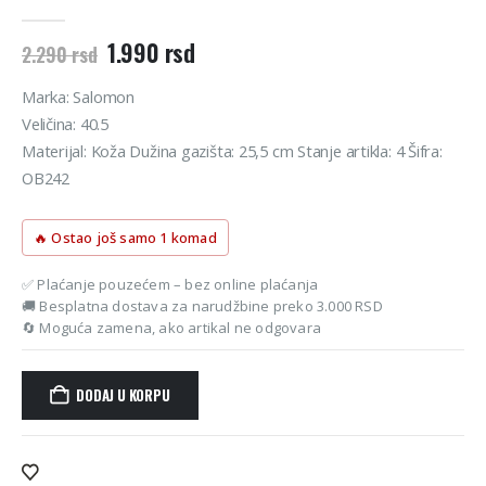
0
out of 5
Originalna
Trenutna
1.990
rsd
2.290
rsd
cena
cena
je
je:
Marka: Salomon
bila:
1.990 rsd.
Veličina: 40.5
2.290 rsd.
Materijal: Koža Dužina gazišta: 25,5 cm Stanje artikla: 4 Šifra:
OB242
🔥 Ostao još samo 1 komad
✅ Plaćanje pouzećem – bez online plaćanja
🚚 Besplatna dostava za narudžbine preko 3.000 RSD
🔄 Moguća zamena, ako artikal ne odgovara
DODAJ U KORPU
Alternative: