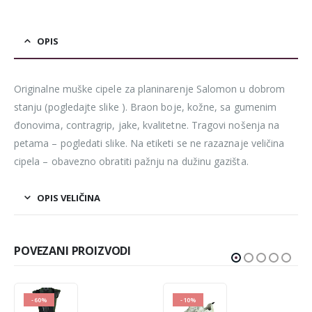
OPIS
Originalne muške cipele za planinarenje Salomon u dobrom
stanju (pogledajte slike ). Braon boje, kožne, sa gumenim
đonovima, contragrip, jake, kvalitetne. Tragovi nošenja na
petama – pogledati slike. Na etiketi se ne razaznaje veličina
cipela – obavezno obratiti pažnju na dužinu gazišta.
OPIS VELIČINA
POVEZANI PROIZVODI
-60%
-10%