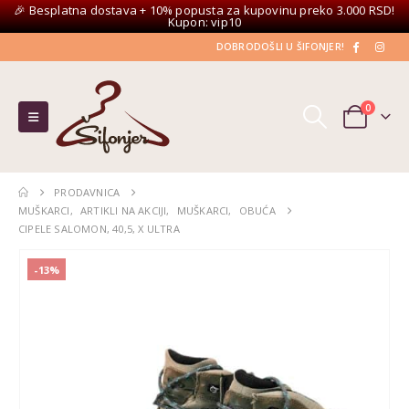
🎉 Besplatna dostava + 10% popusta za kupovinu preko 3.000 RSD!
Kupon: vip10
DOBRODOŠLI U ŠIFONJER!
0
PRODAVNICA
MUŠKARCI
,
ARTIKLI NA AKCIJI
,
MUŠKARCI
,
OBUĆA
CIPELE SALOMON, 40,5, X ULTRA
-13%