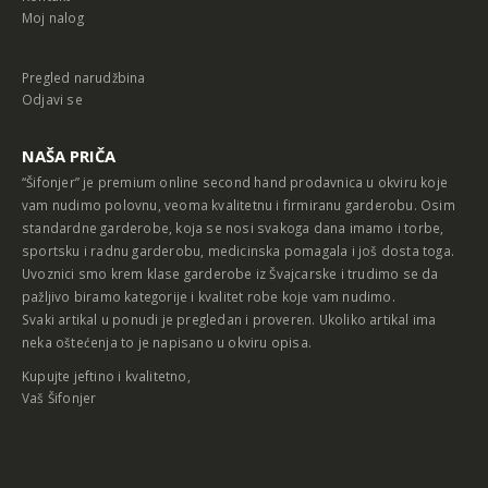
Moj nalog
Pregled narudžbina
Odjavi se
NAŠA PRIČA
“Šifonjer” je premium online second hand prodavnica u okviru koje
vam nudimo polovnu, veoma kvalitetnu i firmiranu garderobu. Osim
standardne garderobe, koja se nosi svakoga dana imamo i torbe,
sportsku i radnu garderobu, medicinska pomagala i još dosta toga.
Uvoznici smo krem klase garderobe iz Švajcarske i trudimo se da
pažljivo biramo kategorije i kvalitet robe koje vam nudimo.
Svaki artikal u ponudi je pregledan i proveren. Ukoliko artikal ima
neka oštećenja to je napisano u okviru opisa.
Kupujte jeftino i kvalitetno,
Vaš Šifonjer