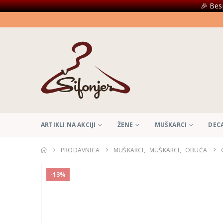
🎉 Bes
ARTIKLI NA AKCIJI
ŽENE
MUŠKARCI
DEC
PRODAVNICA
MUŠKARCI
,
MUŠKARCI
,
OBUĆA
-13%