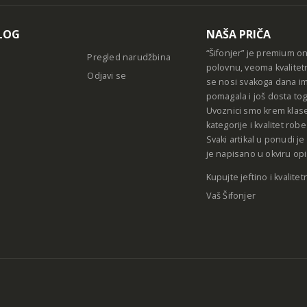
LOG
NAŠA PRIČA
“Šifonjer” je premium o
Pregled narudžbina
polovnu, veoma kvalitet
Odjavi se
se nosi svakoga dana im
pomagala i još dosta tog
Uvoznici smo krem klase
kategorije i kvalitet ro
Svaki artikal u ponudi j
je napisano u okviru opi
Kupujte jeftino i kvalitet
Vaš Šifonjer