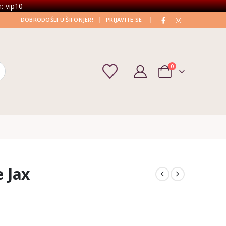
: vip10
|
|
DOBRODOŠLI U ŠIFONJER!
PRIJAVITE SE
0
e Jax