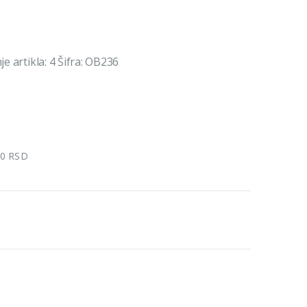
e artikla: 4 Šifra: OB236
00 RSD