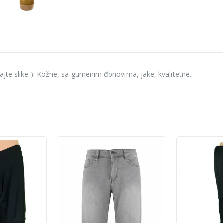
ajte slike ). Kožne, sa gumenim đonovima, jake, kvalitetne.
-60%