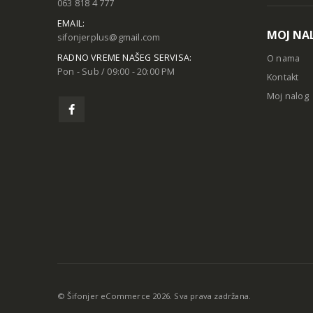
063 818 4 777
EMAIL:
MOJ NA
sifonjerplus@gmail.com
RADNO VREME NAŠEG SERVISA:
O nama
Pon - Sub / 09:00 - 20:00 PM
Kontakt
Moj nalog
© Šifonjer eCommerce 2026. Sva prava zadržana.