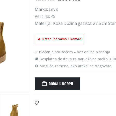
cena
cena
je
je:
Marka: Levis
bila:
3.990 rsd.
Veličina: 45
4.590 rsd.
Materijal: Koža Dužina gazišta: 27,5 cm Stanj
🔥 Ostao još samo 1 komad
✅ Plaćanje pouzećem – bez online plaćanja
🚚 Besplatna dostava za narudžbine preko 3.0
🔄 Moguća zamena, ako artikal ne odgovara
DODAJ U KORPU
Alternative: