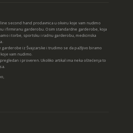
nline second hand prodavnica u okviru koje vam nudimo
nu i firmiranu garderobu. Osim standardne garderobe, koja
amo i torbe, sportsku i radnu garderobu, medicinska
a.
 garderobe iz Švajcarske i trudimo se da pažljivo biramo
be koje vam nudimo.
e pregledan i proveren. Ukoliko artikal ima neka oštećenja to
sa.
no,