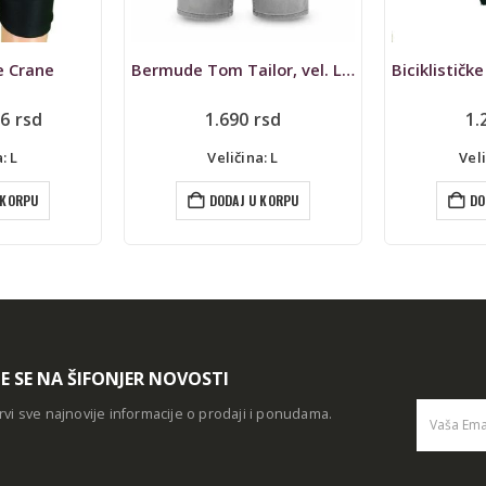
Bermude Tom Tailor, vel. L/W33, Josh
Biciklističke Ergeenomixx, NOVE
Bicikli
rsd
1.290
rsd
1.290
r
: L
Veličina: XXL
Ve
 KORPU
DODAJ U KORPU
DO
TE SE NA ŠIFONJER NOVOSTI
rvi sve najnovije informacije o prodaji i ponudama.
Alternative