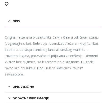
OPIS
Originalna ženska bluza/tunika Calvin Klein u odličnom stanju
(pogledajte slike). Bele boje, oversized / ležeran kroj (tunika).
Izrađena od stoprocentnog lana vrhunskog kvaliteta –
izuzetno lagana, prozračana i prijatana za nošenje. Otvoreni
V-izrez bez dugmića, sa ležernom polo kragnom. Dugački,
ravno krojeni rukavi. Donji rub sa klasičnim, ravnim
završetkom.
OPIS VELIČINA
DODATNE INFORMACIJE