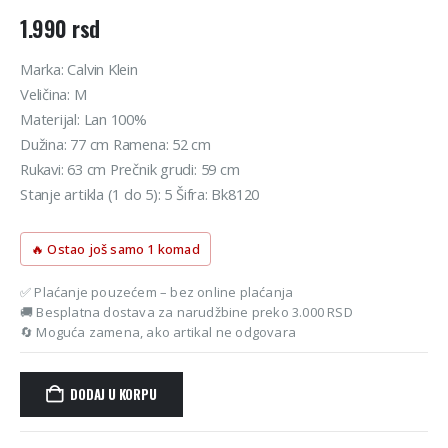
1.990
rsd
Marka: Calvin Klein
Veličina: M
Materijal: Lan 100%
Dužina: 77 cm Ramena: 52 cm
Rukavi: 63 cm Prečnik grudi: 59 cm
Stanje artikla (1 do 5): 5 Šifra: Bk8120
🔥 Ostao još samo 1 komad
✅ Plaćanje pouzećem – bez online plaćanja
🚚 Besplatna dostava za narudžbine preko 3.000 RSD
🔄 Moguća zamena, ako artikal ne odgovara
DODAJ U KORPU
Alternative: