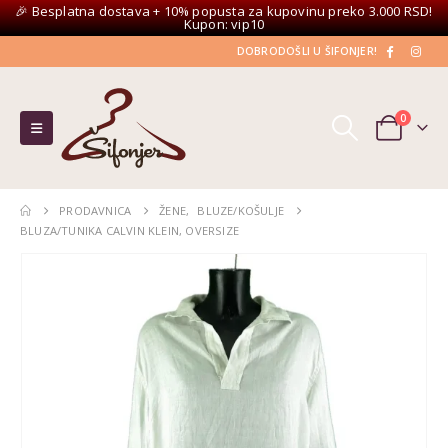
🎉 Besplatna dostava + 10% popusta za kupovinu preko 3.000 RSD!
Kupon: vip10
DOBRODOŠLI U ŠIFONJER!
0
PRODAVNICA
ŽENE
,
BLUZE/KOŠULJE
BLUZA/TUNIKA CALVIN KLEIN, OVERSIZE