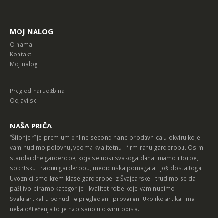
Alternative:
MOJ NALOG
O nama
Kontakt
Moj nalog
Pregled narudžbina
Odjavi se
NAŠA PRIČA
“Šifonjer” je premium online second hand prodavnica u okviru koje
vam nudimo polovnu, veoma kvalitetnu i firmiranu garderobu. Osim
standardne garderobe, koja se nosi svakoga dana imamo i torbe,
sportsku i radnu garderobu, medicinska pomagala i još dosta toga.
Uvoznici smo krem klase garderobe iz Švajcarske i trudimo se da
pažljivo biramo kategorije i kvalitet robe koje vam nudimo.
Svaki artikal u ponudi je pregledan i proveren. Ukoliko artikal ima
neka oštećenja to je napisano u okviru opisa.