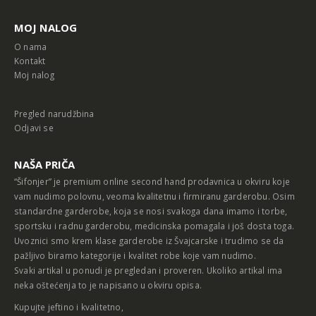
MOJ NALOG
O nama
Kontakt
Moj nalog
Pregled narudžbina
Odjavi se
NAŠA PRIČA
“Šifonjer” je premium online second hand prodavnica u okviru koje
vam nudimo polovnu, veoma kvalitetnu i firmiranu garderobu. Osim
standardne garderobe, koja se nosi svakoga dana imamo i torbe,
sportsku i radnu garderobu, medicinska pomagala i još dosta toga.
Uvoznici smo krem klase garderobe iz Švajcarske i trudimo se da
pažljivo biramo kategorije i kvalitet robe koje vam nudimo.
Svaki artikal u ponudi je pregledan i proveren. Ukoliko artikal ima
neka oštećenja to je napisano u okviru opisa.
Kupujte jeftino i kvalitetno,