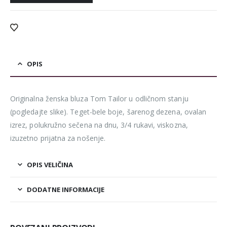
OPIS
Originalna ženska bluza Tom Tailor u odličnom stanju
(pogledajte slike). Teget-bele boje, šarenog dezena, ovalan
izrez, polukružno sečena na dnu, 3/4 rukavi, viskozna,
izuzetno prijatna za nošenje.
OPIS VELIČINA
DODATNE INFORMACIJE