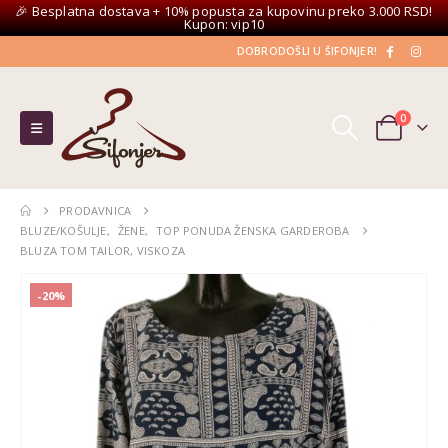
🎉 Besplatna dostava + 10% popusta za kupovinu preko 3.000 RSD!
Kupon: vip10
DOBRODOŠLI U ŠIFONJER!
0
PRODAVNICA
BLUZE/KOŠULJE
,
ŽENE
,
TOP PONUDA ŽENSKA GARDEROBA
BLUZA TOM TAILOR, VISKOZA
-20%