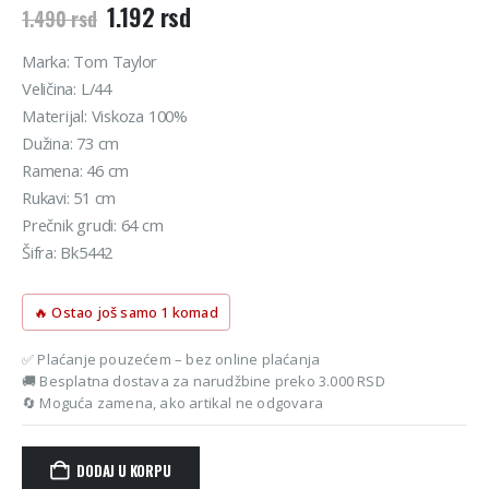
Originalna
Trenutna
1.192
rsd
1.490
rsd
cena
cena
je
je:
Marka: Tom Taylor
bila:
1.192 rsd.
Veličina: L/44
1.490 rsd.
Materijal: Viskoza 100%
Dužina: 73 cm
Ramena: 46 cm
Rukavi: 51 cm
Prečnik grudi: 64 cm
Šifra: Bk5442
🔥 Ostao još samo 1 komad
✅ Plaćanje pouzećem – bez online plaćanja
🚚 Besplatna dostava za narudžbine preko 3.000 RSD
🔄 Moguća zamena, ako artikal ne odgovara
DODAJ U KORPU
Alternative: