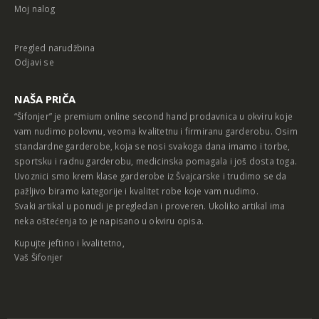
Moj nalog
Pregled narudžbina
Odjavi se
NAŠA PRIČA
“Šifonjer” je premium online second hand prodavnica u okviru koje
vam nudimo polovnu, veoma kvalitetnu i firmiranu garderobu. Osim
standardne garderobe, koja se nosi svakoga dana imamo i torbe,
sportsku i radnu garderobu, medicinska pomagala i još dosta toga.
Uvoznici smo krem klase garderobe iz Švajcarske i trudimo se da
pažljivo biramo kategorije i kvalitet robe koje vam nudimo.
Svaki artikal u ponudi je pregledan i proveren. Ukoliko artikal ima
neka oštećenja to je napisano u okviru opisa.
Kupujte jeftino i kvalitetno,
Vaš Šifonjer