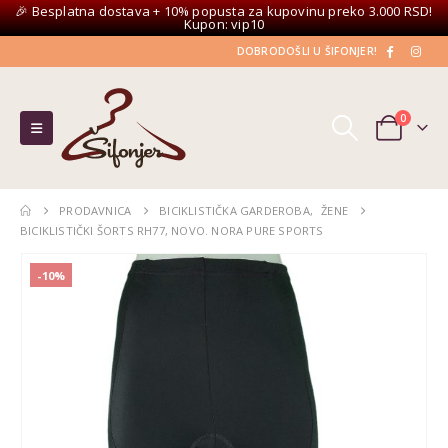
🎉 Besplatna dostava + 10% popusta za kupovinu preko 3.000 RSD!
Kupon: vip10
DOBRODOŠLI U ŠIFONJER!
0
PRODAVNICA
BICIKLISTIČKA GARDEROBA
,
ŽENE
BICIKLISTIČKI ŠORTS RH77, NOVO. NORA PURE SPORTS
-10%