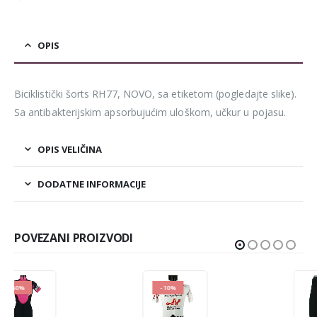
OPIS
Biciklistički šorts RH77, NOVO, sa etiketom (pogledajte slike).
Sa antibakterijskim apsorbujućim uloškom, učkur u pojasu.
OPIS VELIČINA
DODATNE INFORMACIJE
POVEZANI PROIZVODI
-10%
-60%