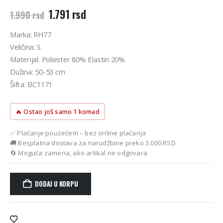
Originalna
Trenutna
1.791
rsd
1.990
rsd
cena
cena
je
je:
Marka: RH77
bila:
1.791 rsd.
Veličina: S
1.990 rsd.
Materijal: Poliester 80% Elastin 20%
Dužina: 50-53 cm
Šifra: BC1171
🔥 Ostao još samo 1 komad
✅ Plaćanje pouzećem – bez online plaćanja
🚚 Besplatna dostava za narudžbine preko 3.000 RSD
🔄 Moguća zamena, ako artikal ne odgovara
DODAJ U KORPU
Alternative: