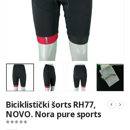
Biciklistički šorts RH77,
NOVO. Nora pure sports
0
out of 5