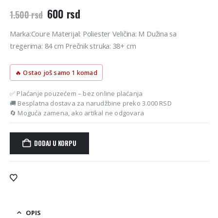
Originalna
Trenutna
600
rsd
1.500
rsd
cena
cena
je
je:
Marka:Coure Materijal: Poliester Veličina: M Dužina sa
bila:
600 rsd.
tregerima: 84 cm Prečnik struka: 38+ cm
1.500 rsd.
🔥 Ostao još samo 1 komad
✅ Plaćanje pouzećem – bez online plaćanja
🚚 Besplatna dostava za narudžbine preko 3.000 RSD
🔄 Moguća zamena, ako artikal ne odgovara
DODAJ U KORPU
Alternative:
OPIS