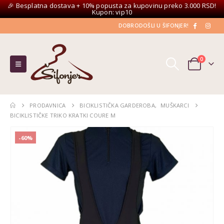
🎉 Besplatna dostava + 10% popusta za kupovinu preko 3.000 RSD!
Kupon: vip10
DOBRODOŠLI U ŠIFONJER!
0
PRODAVNICA
BICIKLISTIČKA GARDEROBA
,
MUŠKARCI
BICIKLISTIČKE TRIKO KRATKI COURE M
-60%