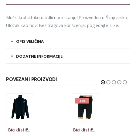
Muški kratki triko u odličnom stanju! Proizveden u Švajcarskoj.
Uložak kao nov. Bez tragova korišćenja, pogledajte slike.
OPIS VELIČINA
DODATNE INFORMACIJE
POVEZANI PROIZVODI
-60%
Biciklističke NRG
Biciklističke sa tregerima Santini, BIB