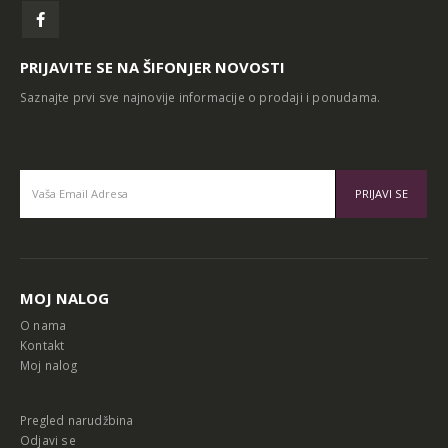
PRIJAVITE SE NA ŠIFONJER NOVOSTI
Saznajte prvi sve najnovije informacije o prodaji i ponudama.
Alternative:
MOJ NALOG
O nama
Kontakt
Moj nalog
Pregled narudžbina
Odjavi se