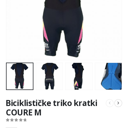
Biciklističke triko kratki
COURE M
0
out of 5