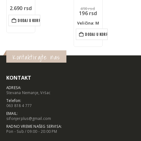
Originalna
2.790
rsd
490
rsd
cena
Trenutna
196
rsd
je
cena
Veličina: S
bila:
je:
Veličina: M
490 rsd.
196 rsd.
DODAJ U KORPU
DODAJ U KORPU
Kontaktirajte nas
KONTAKT
ADRESA:
Stevana Nemanje, Vršac
Telefon:
063 818 4 777
EMAIL:
sifonjerplus@gmail.com
RADNO VREME NAŠEG SERVISA:
Pon - Sub / 09:00 - 20:00 PM