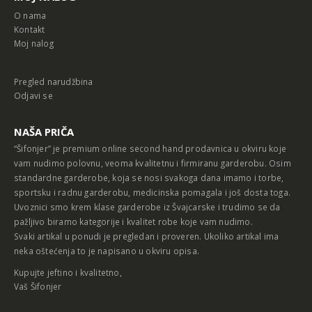
MOJ NALOG
O nama
Kontakt
Moj nalog
Pregled narudžbina
Odjavi se
NAŠA PRIČA
“Šifonjer” je premium online second hand prodavnica u okviru koje
vam nudimo polovnu, veoma kvalitetnu i firmiranu garderobu. Osim
standardne garderobe, koja se nosi svakoga dana imamo i torbe,
sportsku i radnu garderobu, medicinska pomagala i još dosta toga.
Uvoznici smo krem klase garderobe iz Švajcarske i trudimo se da
pažljivo biramo kategorije i kvalitet robe koje vam nudimo.
Svaki artikal u ponudi je pregledan i proveren. Ukoliko artikal ima
neka oštećenja to je napisano u okviru opisa.
Kupujte jeftino i kvalitetno,
Vaš Šifonjer