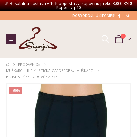
🎉 Besplatna dostava + 10% popusta za kupovinu preko 3.000 RSD!
Kupon: vip10
DOBRODOŠLI U ŠIFONJER!
0
PRODAVNICA
MUŠKARCI
,
BICIKLISTIČKA GARDEROBA
,
MUŠKARCI
BICIKLISTIČKE PODGAĆE ZIENER
-60%