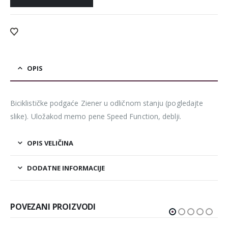
Alternative:
OPIS
Biciklističke podgaće Ziener u odličnom stanju (pogledajte
slike). Uložakod memo pene Speed Function, deblji.
OPIS VELIČINA
DODATNE INFORMACIJE
POVEZANI PROIZVODI