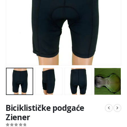
Biciklističke podgaće
Ziener