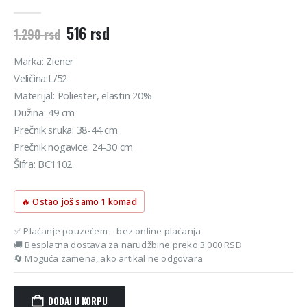
0
out of 5
Originalna
Trenutna
516
rsd
1.290
rsd
cena
cena
je
je:
Marka: Ziener
bila:
516 rsd.
Veličina:L/52
1.290 rsd.
Materijal: Poliester, elastin 20%
Dužina: 49 cm
Prečnik sruka: 38-44 cm
Prečnik nogavice: 24-30 cm
Šifra: BC1102
🔥 Ostao još samo 1 komad
✅ Plaćanje pouzećem – bez online plaćanja
🚚 Besplatna dostava za narudžbine preko 3.000 RSD
🔄 Moguća zamena, ako artikal ne odgovara
DODAJ U KORPU