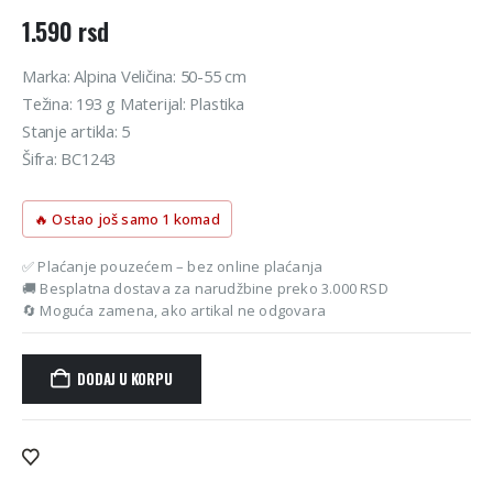
1.590
rsd
Marka: Alpina Veličina: 50-55 cm
Težina: 193 g Materijal: Plastika
Stanje artikla: 5
Šifra: BC1243
🔥 Ostao još samo 1 komad
✅ Plaćanje pouzećem – bez online plaćanja
🚚 Besplatna dostava za narudžbine preko 3.000 RSD
🔄 Moguća zamena, ako artikal ne odgovara
DODAJ U KORPU
Alternative: