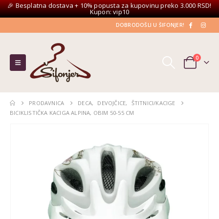
🎉 Besplatna dostava + 10% popusta za kupovinu preko 3.000 RSD!
Kupon: vip10
DOBRODOŠLI U ŠIFONJER!
0
PRODAVNICA
DECA
,
DEVOJČICE
,
ŠTITNICI/KACIGE
BICIKLISTIČKA KACIGA ALPINA, OBIM 50-55 CM