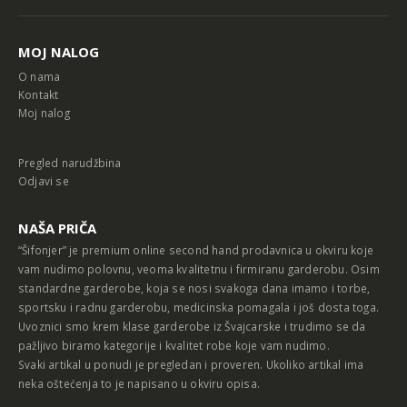
MOJ NALOG
O nama
Kontakt
Moj nalog
Pregled narudžbina
Odjavi se
NAŠA PRIČA
“Šifonjer” je premium online second hand prodavnica u okviru koje
vam nudimo polovnu, veoma kvalitetnu i firmiranu garderobu. Osim
standardne garderobe, koja se nosi svakoga dana imamo i torbe,
sportsku i radnu garderobu, medicinska pomagala i još dosta toga.
Uvoznici smo krem klase garderobe iz Švajcarske i trudimo se da
pažljivo biramo kategorije i kvalitet robe koje vam nudimo.
Svaki artikal u ponudi je pregledan i proveren. Ukoliko artikal ima
neka oštećenja to je napisano u okviru opisa.