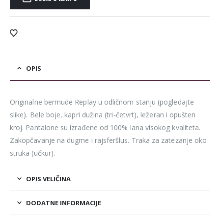
Alternative:
OPIS
Originalne bermude Replay u odličnom stanju (pogledajte
slike). Bele boje, kapri dužina (tri-četvrt), ležeran i opušten
kroj. Pantalone su izrađene od 100% lana visokog kvaliteta.
Zakopčavanje na dugme i rajsferšlus. Traka za zatezanje oko
struka (učkur).
OPIS VELIČINA
DODATNE INFORMACIJE