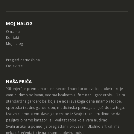
Alternative:
MOJ NALOG
O nama
Kontakt
Moj nalog
Pregled narudžbina
Odjavi se
NAŠA PRIČA
“Šifonjer” je premium online second hand prodavnica u okviru koje
vam nudimo polovnu, veoma kvalitetnu i firmiranu garderobu. Osim
standardne garderobe, koja se nosi svakoga dana imamo i torbe,
sportsku i radnu garderobu, medicinska pomagala i još dosta toga.
Uvoznici smo krem klase garderobe iz Švajcarske i trudimo se da
pažljivo biramo kategorije i kvalitet robe koje vam nudimo.
Svaki artikal u ponudi je pregledan i proveren. Ukoliko artikal ima
neka oštećenja to je napisano u okviru opisa.