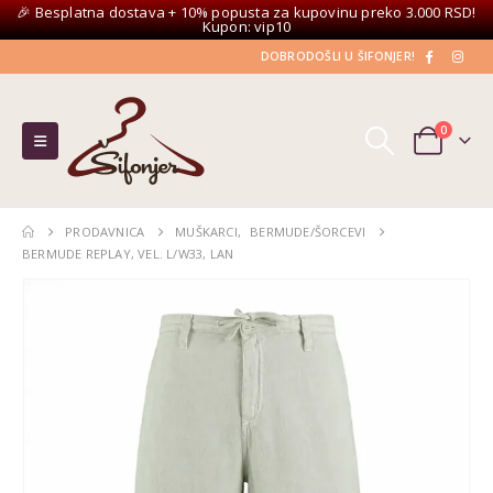
🎉 Besplatna dostava + 10% popusta za kupovinu preko 3.000 RSD!
Kupon: vip10
DOBRODOŠLI U ŠIFONJER!
0
PRODAVNICA
MUŠKARCI
,
BERMUDE/ŠORCEVI
BERMUDE REPLAY, VEL. L/W33, LAN