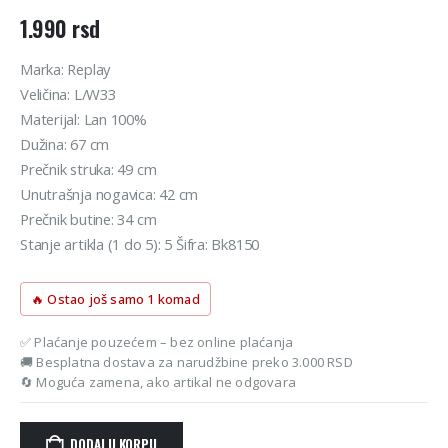
1.990
rsd
Marka: Replay
Veličina: L/W33
Materijal: Lan 100%
Dužina: 67 cm
Prečnik struka: 49 cm
Unutrašnja nogavica: 42 cm
Prečnik butine: 34 cm
Stanje artikla (1 do 5): 5 Šifra: Bk8150
🔥 Ostao još samo 1 komad
✅ Plaćanje pouzećem – bez online plaćanja
🚚 Besplatna dostava za narudžbine preko 3.000 RSD
🔄 Moguća zamena, ako artikal ne odgovara
DODAJ U KORPU