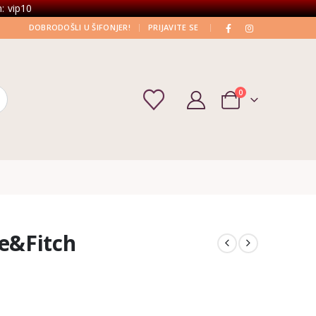
: vip10
|
|
DOBRODOŠLI U ŠIFONJER!
PRIJAVITE SE
0
e&Fitch