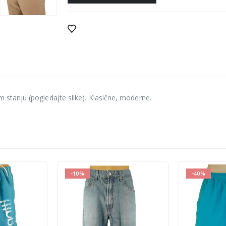
tanju (pogledajte slike). Klasične, moderne.
-40%
-10%