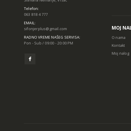
Stevana Nemanje, Vršac
Telefon:
063 818 4 777
EMAIL:
MOJ NA
sifonjerplus@gmail.com
RADNO VREME NAŠEG SERVISA:
O nama
Pon - Sub / 09:00 - 20:00 PM
Kontakt
Moj nalog