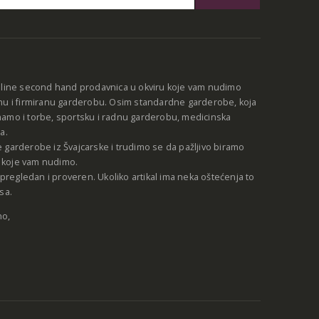
:
nline second hand prodavnica u okviru koje vam nudimo
nu i firmiranu garderobu. Osim standardne garderobe, koja
amo i torbe, sportsku i radnu garderobu, medicinska
a.
 garderobe iz Švajcarske i trudimo se da pažljivo biramo
be koje vam nudimo.
e pregledan i proveren. Ukoliko artikal ima neka oštećenja to
sa.
no,