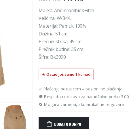
cena
cena
je
je:
Marka: Abercrombie&Fitch
bila:
645 rsd.
Veličina: W/34/L
1.290 rsd.
Materijal: Pamuk 100%
Dužina: 51 cm
Prečnik strika: 49 cm
Prečnik butine: 35 cm
Šifra: Bk3990
🔥 Ostao još samo 1 komad
✅ Plaćanje pouzećem – bez online plaćanja
🚚 Besplatna dostava za narudžbine preko 3.0
🔄 Moguća zamena, ako artikal ne odgovara
DODAJ U KORPU
Alternative: