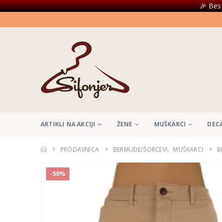
🎉 Bes
ARTIKLI NA AKCIJI
ŽENE
MUŠKARCI
DEC
PRODAVNICA
BERMUDE/ŠORCEVI
,
MUŠKARCI
B
-50%