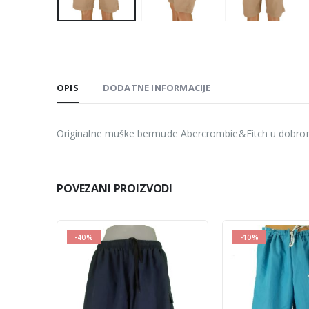
OPIS
DODATNE INFORMACIJE
Originalne muške bermude Abercrombie&Fitch u dobrom s
POVEZANI PROIZVODI
-10%
-10%