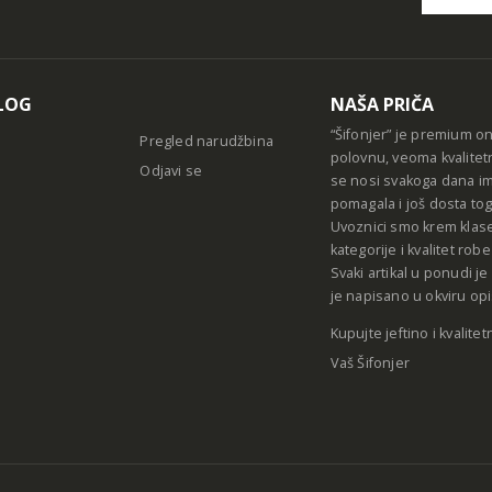
Alternative
LOG
NAŠA PRIČA
“Šifonjer” je premium o
Pregled narudžbina
polovnu, veoma kvalitet
Odjavi se
se nosi svakoga dana im
pomagala i još dosta tog
Uvoznici smo krem klase
kategorije i kvalitet ro
Svaki artikal u ponudi j
je napisano u okviru opi
Kupujte jeftino i kvalitet
Vaš Šifonjer