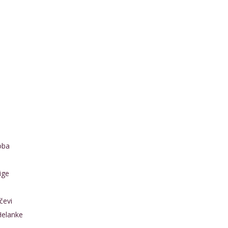
oba
ige
čevi
Helanke