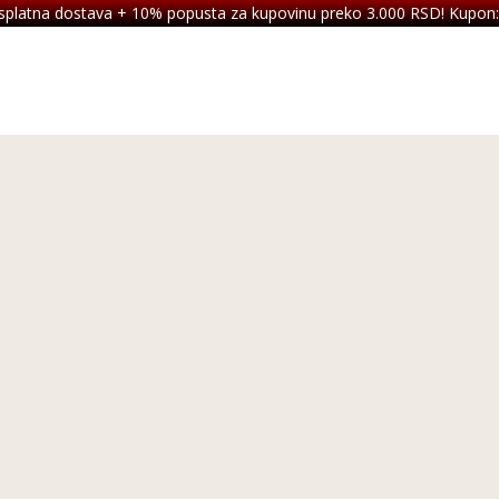
splatna dostava + 10% popusta za kupovinu preko 3.000 RSD! Kupon: