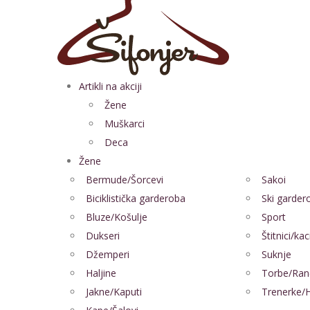
Artikli na akciji
Žene
Muškarci
Deca
Žene
Bermude/Šorcevi
Sakoi
Biciklistička garderoba
Ski garder
Bluze/Košulje
Sport
Dukseri
Štitnici/kac
Džemperi
Suknje
Haljine
Torbe/Ran
Jakne/Kaputi
Trenerke/