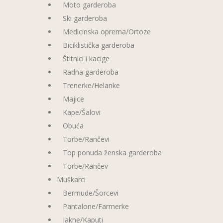
Moto garderoba
Ski garderoba
Medicinska oprema/Ortoze
Biciklistička garderoba
Štitnici i kacige
Radna garderoba
Trenerke/Helanke
Majice
Kape/Šalovi
Obuća
Torbe/Rančevi
Top ponuda ženska garderoba
Torbe/Rančev
Muškarci
Bermude/Šorcevi
Pantalone/Farmerke
Jakne/Kaputi