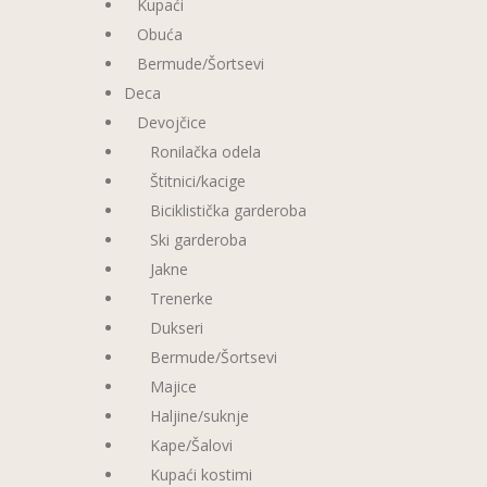
Kupaći
Obuća
Bermude/Šortsevi
Deca
Devojčice
Ronilačka odela
Štitnici/kacige
Biciklistička garderoba
Ski garderoba
Jakne
Trenerke
Dukseri
Bermude/Šortsevi
Majice
Haljine/suknje
Kape/Šalovi
Kupaći kostimi