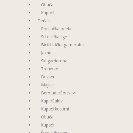
Obuća
Kupaći
Dečaci
Ronilačka odela
Stitnici/kacige
Biciklistička garderoba
Jakne
Ski garderoba
Trenerke
Dukseri
Majice
Bermude/Šortsevi
Kape/Šalovi
Kupaći kostimi
Obuća
Kupaći
Štitnici/kacige