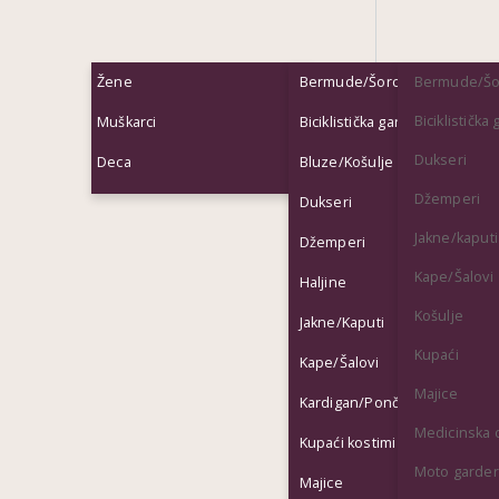
Žene
Bermude/Šorcevi
Bermude/Šo
Biciklističk
Muškarci
Biciklistička garderoba
Dukseri
Deca
Bluze/Košulje
Džemperi
Dukseri
Jakne/kaputi
Džemperi
Kape/Šalovi
Haljine
Košulje
Jakne/Kaputi
Kupaći
Kape/Šalovi
Majice
Kardigan/Pončo
Medicinska
Kupaći kostimi
Moto garde
Majice