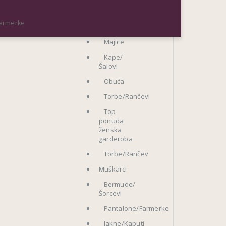
Radna
Trenerke/Helanke
garderoba
Farmerke
Trenerke/Helanke
Majice
Kape/
Šalovi
Obuća
Torbe/Rančevi
Top
ponuda
ženska
garderoba
Torbe/Rančev
Muškarci
Bermude/
Šorcevi
Pantalone/Farmerke
Jakne/Kaputi