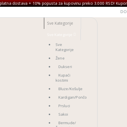
platna dostava + 10% popusta za kupovinu preko 3.000 RSD! Kupon
DO
Sve Kategorije
Sve
Kategorije
Žene
Dukseri
Kupaći
kostimi
Bluze/Košulje
Kardigan/Pončo
Prsluci
Sakoi
Bermude/