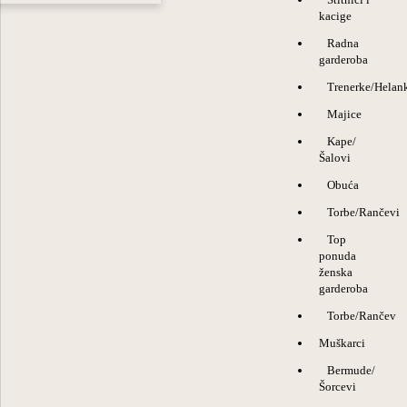
kacige
Radna
garderoba
Trenerke/Helan
Majice
Kape/
Šalovi
Obuća
Torbe/Rančevi
Top
ponuda
ženska
garderoba
Torbe/Rančev
Muškarci
Bermude/
Šorcevi