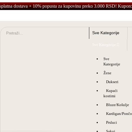
splatna dostava + 10% popusta za kupovinu preko 3.000 RSD! Kupon:
Sve Kategorije
Sve
Kategorije
Žene
Dukseri
Kupaći
kostimi
Bluze/Košulje
Kardigan/Pončo
Prsluci
Sakoi