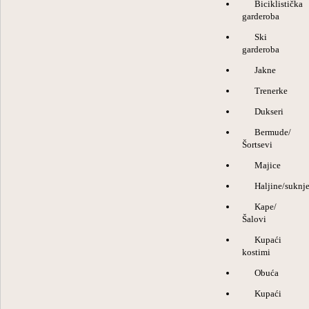
Biciklistička
garderoba
Ski
garderoba
Jakne
Trenerke
Dukseri
Bermude/
Šortsevi
Majice
Haljine/suknj
Kape/
Šalovi
Kupaći
kostimi
Obuća
Kupaći