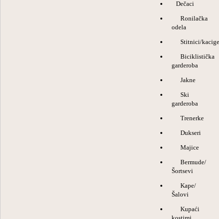
Dečaci
Ronilačka
odela
Stitnici/kacig
Biciklistička
garderoba
Jakne
Ski
garderoba
Trenerke
Dukseri
Majice
Bermude/
Šortsevi
Kape/
Šalovi
Kupaći
kostimi