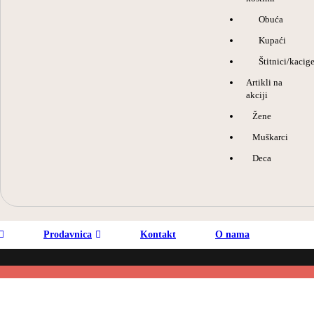
Obuća
Kupaći
Štitnici/kacig
Artikli na
akciji
Žene
Muškarci
Deca
Prodavnica
Kontakt
O nama