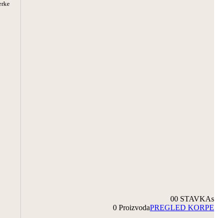
rke
0
0 STAVKAs
0 Proizvoda
PREGLED KORPE