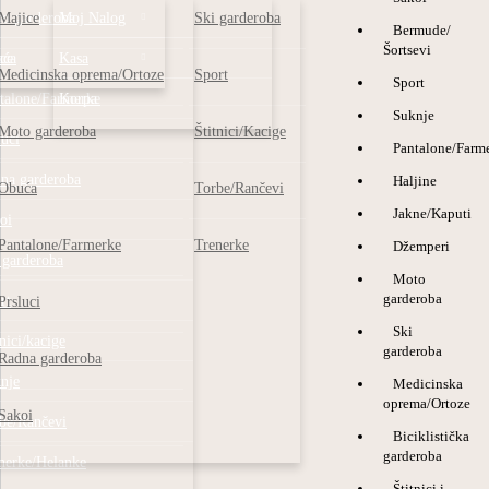
o garderoba
Majice
Moj Nalog
Ski garderoba
Bermude/
Šortsevi
ce
uća
Kasa
Medicinska oprema/Ortoze
Sport
Sport
talone/Farmerke
Korpa
Suknje
Moto garderoba
Štitnici/Kacige
luci
Pantalone/Farme
na garderoba
Haljine
Obuća
Torbe/Rančevi
Jakne/Kaputi
oi
Pantalone/Farmerke
Trenerke
Džemperi
 garderoba
Moto
garderoba
rt
Prsluci
Ski
tnici/kacige
garderoba
Radna garderoba
nje
Medicinska
oprema/Ortoze
Sakoi
be/Rančevi
Biciklistička
garderoba
nerke/Helanke
Štitnici i