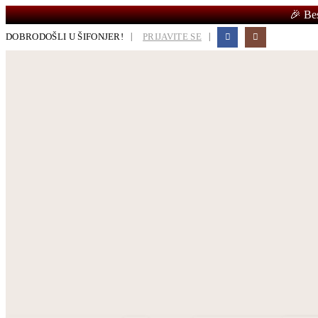
🎉 Be
|
|
DOBRODOŠLI U ŠIFONJER!
PRIJAVITE SE