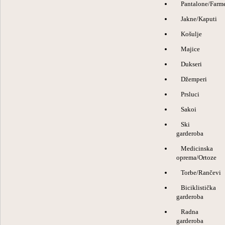
Pantalone/Farme
Jakne/Kaputi
Košulje
Majice
Dukseri
Džemperi
Prsluci
Sakoi
Ski
garderoba
Medicinska
oprema/Ortoze
Torbe/Rančevi
Biciklistička
garderoba
Radna
garderoba