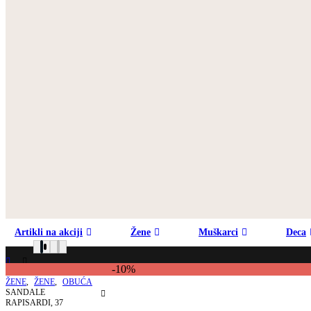
Artikli na akciji
Žene
Muškarci
Deca
-10%
PRODAVNICA
ŽENE
,
ŽENE
,
OBUĆA
SANDALE
RAPISARDI, 37