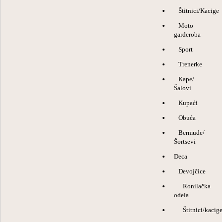
Štitnici/Kacige
Moto
garderoba
Sport
Trenerke
Kape/
Šalovi
Kupaći
Obuća
Bermude/
Šortsevi
Deca
Devojčice
Ronilačka
odela
Štitnici/kacig