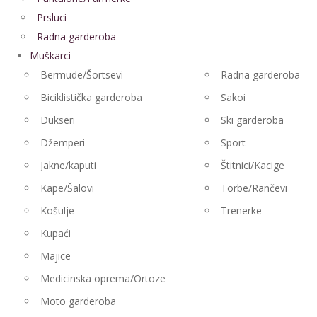
Prsluci
Radna garderoba
Muškarci
Bermude/Šortsevi
Radna garderoba
Biciklistička garderoba
Sakoi
Dukseri
Ski garderoba
Džemperi
Sport
Jakne/kaputi
Štitnici/Kacige
Kape/Šalovi
Torbe/Rančevi
Košulje
Trenerke
Kupaći
Majice
Medicinska oprema/Ortoze
Moto garderoba