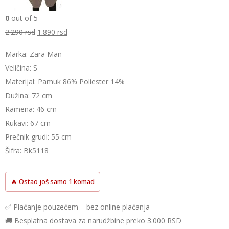
0
out of 5
Originalna
Trenutna
2.290
rsd
1.890
rsd
cena
cena
Marka: Zara Man
je
je:
Veličina: S
bila:
1.890 rsd.
Materijal: Pamuk 86% Poliester 14%
2.290 rsd.
Dužina: 72 cm
Ramena: 46 cm
Rukavi: 67 cm
Prečnik grudi: 55 cm
Šifra: Bk5118
🔥 Ostao još samo 1 komad
✅ Plaćanje pouzećem – bez online plaćanja
🚚 Besplatna dostava za narudžbine preko 3.000 RSD