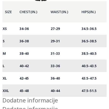
SIZE
CHEST(IN.)
WAIST(IN.)
HIPS(IN.)
XS
34-36
27-29
34.5-36.5
S
36-38
29-31
36.5-38.5
M
38-40
31-33
38.5-40.5
L
40-42
33-36
40.5-43.5
XL
42-45
36-40
43.5-47.5
XXL
45-48
40-44
47.5-51.5
Dodatne informacije