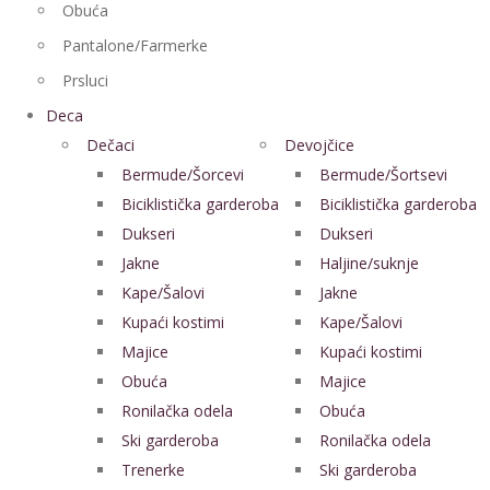
Obuća
Pantalone/Farmerke
Prsluci
Deca
Dečaci
Devojčice
Bermude/Šorcevi
Bermude/Šortsevi
Biciklistička garderoba
Biciklistička garderoba
Dukseri
Dukseri
Jakne
Haljine/suknje
Kape/Šalovi
Jakne
Kupaći kostimi
Kape/Šalovi
Majice
Kupaći kostimi
Obuća
Majice
Ronilačka odela
Obuća
Ski garderoba
Ronilačka odela
Trenerke
Ski garderoba