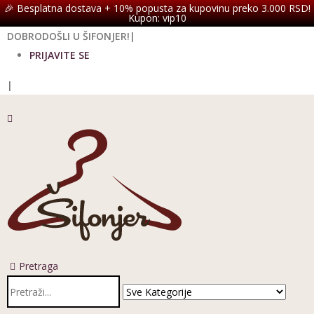
Kontaktirajte nas
🎉 Besplatna dostava + 10% popusta za kupovinu preko 3.000 RSD!
Kupon: vip10
DOBRODOŠLI U ŠIFONJER!
|
PRIJAVITE SE
|
Pretraga