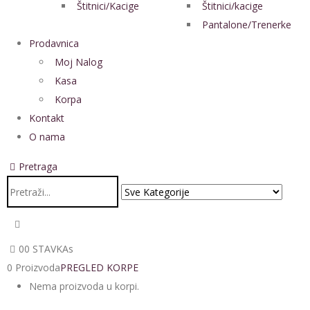
Štitnici/Kacige
Štitnici/kacige
Pantalone/Trenerke
Prodavnica
Moj Nalog
Kasa
Korpa
Kontakt
O nama
Pretraga
0
0 STAVKAs
0 Proizvoda
PREGLED KORPE
Nema proizvoda u korpi.