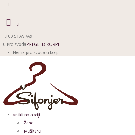
0
0 STAVKAs
0 Proizvoda
PREGLED KORPE
Nema proizvoda u korpi.
Artikli na akciji
Žene
Muškarci