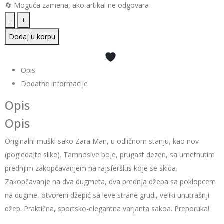
🔄 Moguća zamena, ako artikal ne odgovara
-
+
Alternative:
Dodaj u korpu
Opis
Dodatne informacije
Opis
Opis
Originalni muški sako Zara Man, u odličnom stanju, kao nov
(pogledajte slike). Tamnosive boje, prugast dezen, sa umetnutim
prednjim zakopčavanjem na rajsferšlus koje se skida.
Zakopčavanje na dva dugmeta, dva prednja džepa sa poklopcem
na dugme, otvoreni džepić sa leve strane grudi, veliki unutrašnji
džep. Praktična, sportsko-elegantna varjanta sakoa. Preporuka!