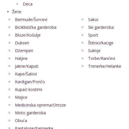
Deca
Žene
Bermude/Šorcevi
Sakoi
Biciklistička garderoba
Ski garderoba
Bluze/Košulje
Sport
Dukseri
Štitnici/kacige
Džemperi
Suknje
Haljine
Torbe/Rančevi
Jakne/Kaputi
Trenerke/Helanke
Kape/Šalovi
Kardigan/Pončo
Kupaći kostimi
Majice
Medicinska oprema/Ortoze
Moto garderoba
Obuća
Pantalone/Farmerke