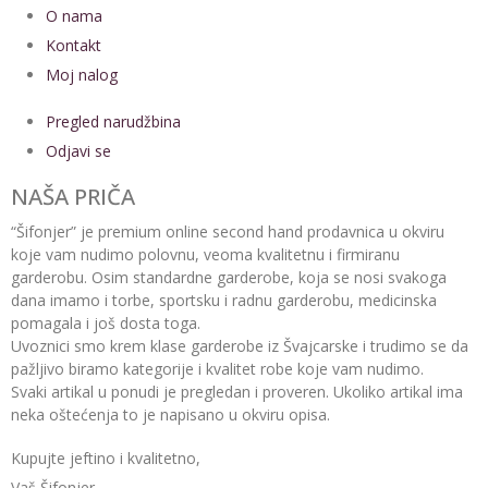
O nama
Kontakt
Moj nalog
Pregled narudžbina
Odjavi se
NAŠA PRIČA
“Šifonjer” je premium online second hand prodavnica u okviru
koje vam nudimo polovnu, veoma kvalitetnu i firmiranu
garderobu. Osim standardne garderobe, koja se nosi svakoga
dana imamo i torbe, sportsku i radnu garderobu, medicinska
pomagala i još dosta toga.
Uvoznici smo krem klase garderobe iz Švajcarske i trudimo se da
pažljivo biramo kategorije i kvalitet robe koje vam nudimo.
Svaki artikal u ponudi je pregledan i proveren. Ukoliko artikal ima
neka oštećenja to je napisano u okviru opisa.
Kupujte jeftino i kvalitetno,
Vaš Šifonjer