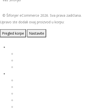
© Šifonjer eCommerce 2026. Sva prava zadržana.
Upravo ste dodali ovaj proizvod u korpu:
Pregled korpe
Nastavite
Artikli na akciji
Žene
Muškarci
Deca
Žene
Bermude/Šorcevi
Biciklistička garderoba
Bluze/Košulje
Dukseri
Džemperi