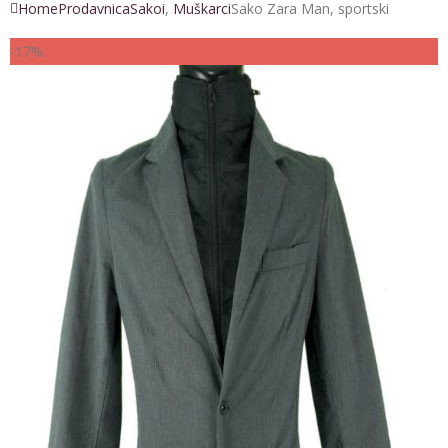
Home
Prodavnica
Sakoi
,
Muškarci
Sako Zara Man, sportski
-17%