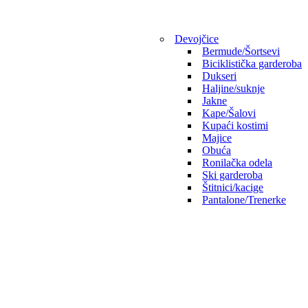
Devojčice
Bermude/Šortsevi
Biciklistička garderoba
Dukseri
Haljine/suknje
Jakne
Kape/Šalovi
Kupaći kostimi
Majice
Obuća
Ronilačka odela
Ski garderoba
Štitnici/kacige
Pantalone/Trenerke