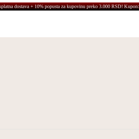
splatna dostava + 10% popusta za kupovinu preko 3.000 RSD! Kupon: