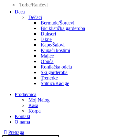
Torbe/Rančevi
Deca
Dečaci
Bermude/Šorcevi
Biciklistička garderoba
Dukseri
Jakne
Kape/Šalovi
Kupaći kostimi
Majice
Obuća
Ronilačka odela
Ski garderoba
Trenerke
Štitnici/Kacige
Prodavnica
Moj Nalog
Kasa
Korpa
Kontakt
O nama
Pretraga