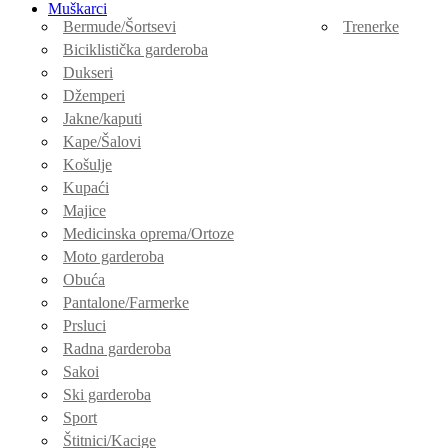
Muškarci
Bermude/Šortsevi
Trenerke
Biciklistička garderoba
Dukseri
Džemperi
Jakne/kaputi
Kape/Šalovi
Košulje
Kupaći
Majice
Medicinska oprema/Ortoze
Moto garderoba
Obuća
Pantalone/Farmerke
Prsluci
Radna garderoba
Sakoi
Ski garderoba
Sport
Štitnici/Kacige