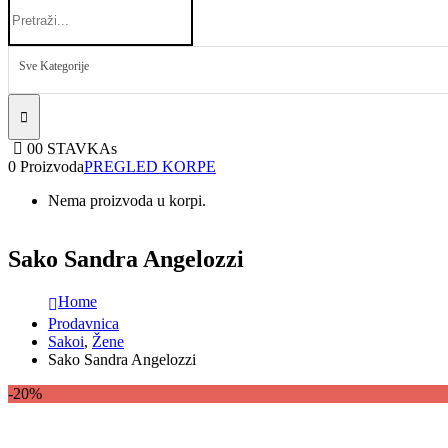
Sve Kategorije
0
0 STAVKAs
0 Proizvoda
PREGLED KORPE
Nema proizvoda u korpi.
Sako Sandra Angelozzi
Home
Prodavnica
Sakoi
,
Žene
Sako Sandra Angelozzi
-20%