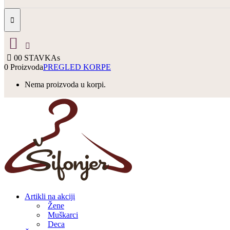
0
0 STAVKAs
0 Proizvoda
PREGLED KORPE
Nema proizvoda u korpi.
Artikli na akciji
Žene
Muškarci
Deca