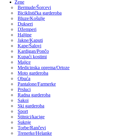
Žene
Bermude/Šorcevi
Biciklistička garderoba
Bluze/Košulje
Dukseri
Džemperi
Haljine
Jakne/Kaputi
Kape/Šalovi
Kardigan/Pončo
Kupaći kostimi
Majice
Medicinska oprema/Ortoze
Moto garderoba
Obuća
Pantalone/Farmerke
Prsluci
Radna garderoba
Sakoi
Ski garderoba
Sport
Štitnici/kacige
Suknje
Torbe/Rančevi
Trenerke/Helanke