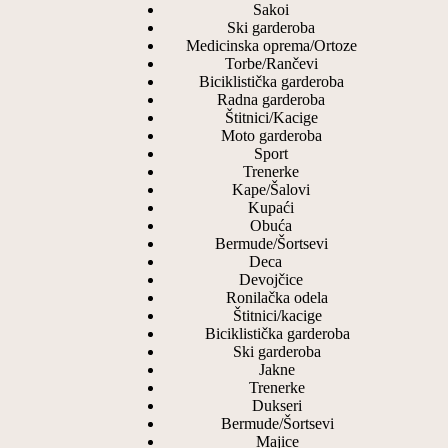
Sakoi
Ski garderoba
Medicinska oprema/Ortoze
Torbe/Rančevi
Biciklistička garderoba
Radna garderoba
Štitnici/Kacige
Moto garderoba
Sport
Trenerke
Kape/Šalovi
Kupaći
Obuća
Bermude/Šortsevi
Deca
Devojčice
Ronilačka odela
Štitnici/kacige
Biciklistička garderoba
Ski garderoba
Jakne
Trenerke
Dukseri
Bermude/Šortsevi
Majice