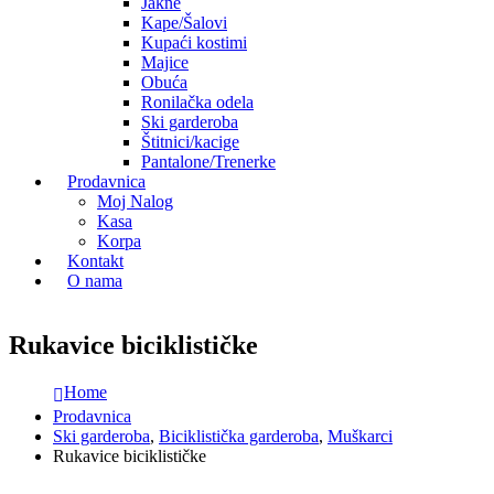
Jakne
Kape/Šalovi
Kupaći kostimi
Majice
Obuća
Ronilačka odela
Ski garderoba
Štitnici/kacige
Pantalone/Trenerke
Prodavnica
Moj Nalog
Kasa
Korpa
Kontakt
O nama
Rukavice biciklističke
Home
Prodavnica
Ski garderoba
,
Biciklistička garderoba
,
Muškarci
Rukavice biciklističke