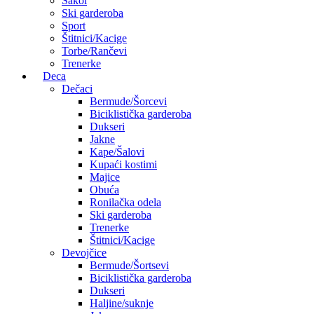
Sakoi
Ski garderoba
Sport
Štitnici/Kacige
Torbe/Rančevi
Trenerke
Deca
Dečaci
Bermude/Šorcevi
Biciklistička garderoba
Dukseri
Jakne
Kape/Šalovi
Kupaći kostimi
Majice
Obuća
Ronilačka odela
Ski garderoba
Trenerke
Štitnici/Kacige
Devojčice
Bermude/Šortsevi
Biciklistička garderoba
Dukseri
Haljine/suknje