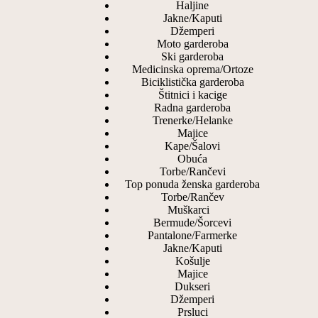
Haljine
Jakne/Kaputi
Džemperi
Moto garderoba
Ski garderoba
Medicinska oprema/Ortoze
Biciklistička garderoba
Štitnici i kacige
Radna garderoba
Trenerke/Helanke
Majice
Kape/Šalovi
Obuća
Torbe/Rančevi
Top ponuda ženska garderoba
Torbe/Rančev
Muškarci
Bermude/Šorcevi
Pantalone/Farmerke
Jakne/Kaputi
Košulje
Majice
Dukseri
Džemperi
Prsluci