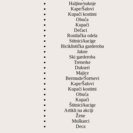
Haljine/suknje
Kape/Šalovi
Kupaći kostimi
Obuća
Kupaći
Dečaci
Ronilačka odela
Stitnici/kacige
Biciklistička garderoba
Jakne
Ski garderoba
Trenerke
Dukseri
Majice
Bermude/Šortsevi
Kape/Šalovi
Kupaći kostimi
Obuća
Kupaći
Štitnici/kacige
Artikli na akciji
Žene
Muškarci
Deca