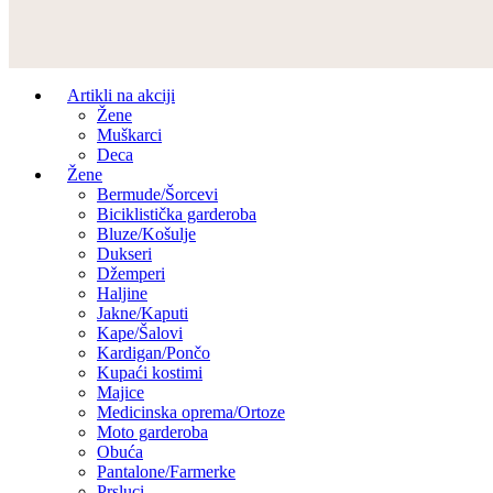
Artikli na akciji
Žene
Muškarci
Deca
Žene
Bermude/Šorcevi
Biciklistička garderoba
Bluze/Košulje
Dukseri
Džemperi
Haljine
Jakne/Kaputi
Kape/Šalovi
Kardigan/Pončo
Kupaći kostimi
Majice
Medicinska oprema/Ortoze
Moto garderoba
Obuća
Pantalone/Farmerke
Prsluci