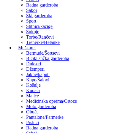
Radna garderoba
Sakoi
Ski garderoba
Sport
Štitnici/kacige
Suknje
Torbe/Rančevi
Trenerke/Helanke
Muškarci
Bermude/Šortsevi
Biciklistička garderoba
Dukseri
Džemperi
Jakne/kaputi
Kape/Šalovi
Košulje
Kupaći
Majice
Medicinska oprema/Ortoze
Moto garderoba
Obuća
Pantalone/Farmerke
Prsluci
Radna garderoba