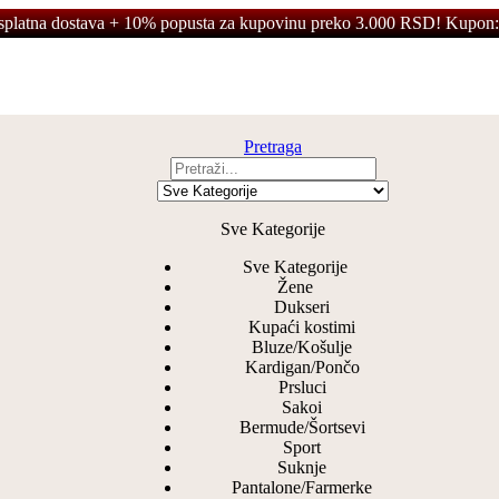
splatna dostava + 10% popusta za kupovinu preko 3.000 RSD! Kupon:
Pretraga
Sve Kategorije
Sve Kategorije
Žene
Dukseri
Kupaći kostimi
Bluze/Košulje
Kardigan/Pončo
Prsluci
Sakoi
Bermude/Šortsevi
Sport
Suknje
Pantalone/Farmerke