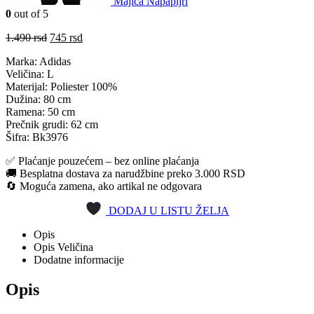
Majica Napapijri
0
out of 5
Originalna
Trenutna
1.490
rsd
745
rsd
cena
cena
Marka: Adidas
je
je:
Veličina: L
bila:
745 rsd.
Materijal: Poliester 100%
1.490 rsd.
Dužina: 80 cm
Ramena: 50 cm
Prečnik grudi: 62 cm
Šifra: Bk3976
✅ Plaćanje pouzećem – bez online plaćanja
🚚 Besplatna dostava za narudžbine preko 3.000 RSD
🔄 Moguća zamena, ako artikal ne odgovara
DODAJ U LISTU ŽELJA
Opis
Opis Veličina
Dodatne informacije
Opis