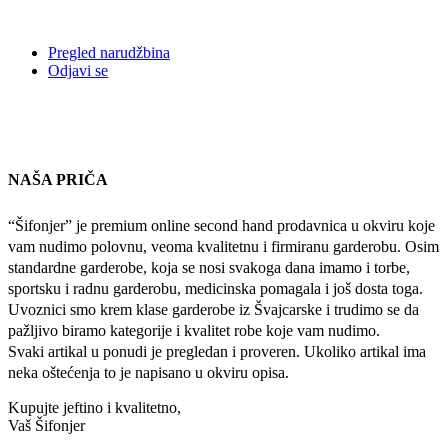
Pregled narudžbina
Odjavi se
NAŠA PRIČA
“Šifonjer” je premium online second hand prodavnica u okviru koje
vam nudimo polovnu, veoma kvalitetnu i firmiranu garderobu. Osim
standardne garderobe, koja se nosi svakoga dana imamo i torbe,
sportsku i radnu garderobu, medicinska pomagala i još dosta toga.
Uvoznici smo krem klase garderobe iz Švajcarske i trudimo se da
pažljivo biramo kategorije i kvalitet robe koje vam nudimo.
Svaki artikal u ponudi je pregledan i proveren. Ukoliko artikal ima
neka oštećenja to je napisano u okviru opisa.
Kupujte jeftino i kvalitetno,
Vaš Šifonjer