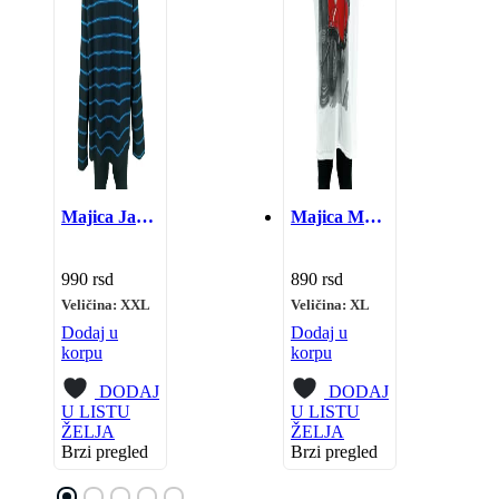
Majica Jamiro, NOVO
Majica Made in Italy, Vespa
990
rsd
890
rsd
Veličina: XXL
Veličina: XL
Dodaj u
Dodaj u
korpu
korpu
DODAJ
DODAJ
U LISTU
U LISTU
ŽELJA
ŽELJA
Brzi pregled
Brzi pregled