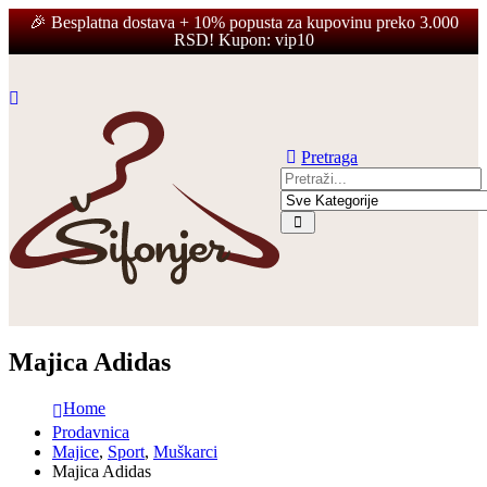
Kontaktirajte nas
🎉 Besplatna dostava + 10% popusta za kupovinu preko 3.000
RSD! Kupon: vip10
Pretraga
Majica Adidas
Home
Prodavnica
Majice
,
Sport
,
Muškarci
Majica Adidas