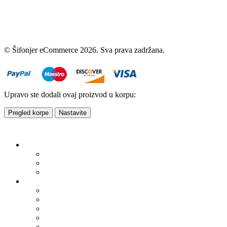
© Šifonjer eCommerce 2026. Sva prava zadržana.
Upravo ste dodali ovaj proizvod u korpu:
Pregled korpe
Nastavite
Artikli na akciji
Žene
Muškarci
Deca
Žene
Bermude/Šorcevi
Biciklistička garderoba
Bluze/Košulje
Dukseri
Džemperi