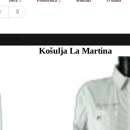
Deca
Prodavnica
Kontakt
O nama
 LA MARTINA
Košulja La Martina