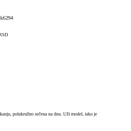
Bk6294
0 RSD
 tkanju, polukružno sečena na dnu. Uži model, iako je