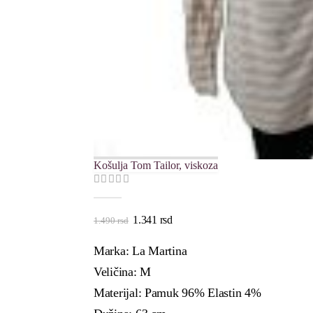
Košulja Tom Tailor, viskoza
0
out of 5
Originalna
Trenutna
1.341
rsd
1.490
rsd
cena
cena
je
je:
Marka: La Martina
bila:
1.341 rsd.
1.490 rsd.
Veličina: M
Materijal: Pamuk 96% Elastin 4%