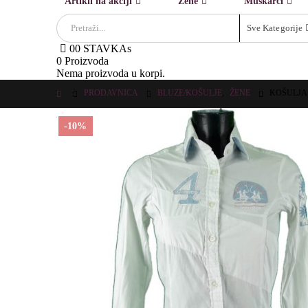
Artikli na akciji
Žene
Muškarci
Sve Kategorije
0
0 STAVKAs
0 Proizvoda
Nema proizvoda u korpi.
PRODAVNICA
BLUZE/KOŠULJE
,
ŽENE
KOŠULJA
-10%