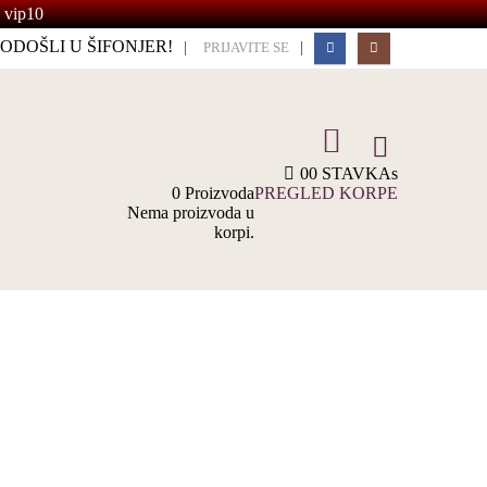
 vip10
ODOŠLI U ŠIFONJER!
|
|
PRIJAVITE SE
0
0 STAVKAs
0 Proizvoda
PREGLED KORPE
Nema proizvoda u
korpi.