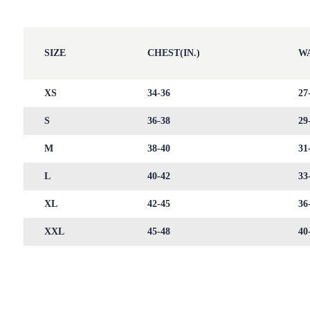
SIZE
CHEST(IN.)
WA
XS
34-36
27
S
36-38
29
M
38-40
31
L
40-42
33
XL
42-45
36
XXL
45-48
40