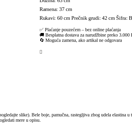
Dužina: 63 cm
Ramena: 37 cm
Rukavi: 60 cm Prečnik grudi: 42 cm Šifra: 
✅ Plaćanje pouzećem – bez online plaćanja
🚚 Besplatna dostava za narudžbine preko 3.00
🔄 Moguća zamena, ako artikal ne odgovara
ogledajte slike). Bele boje, pamučna, rastegljiva zbog udela elastina u
ogledati mere u opisu.