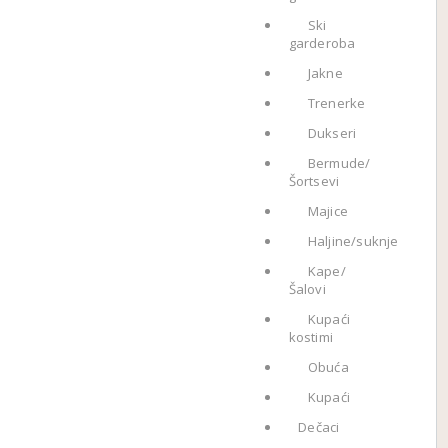
Ski
garderoba
Jakne
Trenerke
Dukseri
Bermude/
Šortsevi
Majice
Haljine/suknje
Kape/
Šalovi
Kupaći
kostimi
Obuća
Kupaći
Dečaci