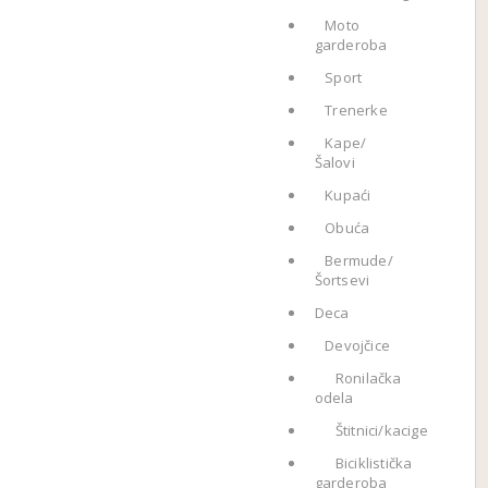
Moto
garderoba
Sport
Trenerke
Kape/
Šalovi
Kupaći
Obuća
Bermude/
Šortsevi
Deca
Devojčice
Ronilačka
odela
Štitnici/kacige
Biciklistička
garderoba