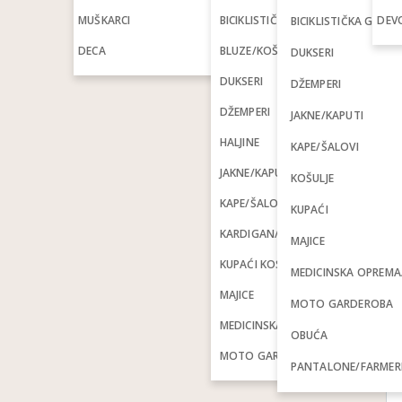
MUŠKARCI
BICIKLISTIČKA GARDEROBA
DEVO
BICIKLISTIČKA GARD
DECA
BLUZE/KOŠULJE
DUKSERI
DUKSERI
DŽEMPERI
DŽEMPERI
JAKNE/KAPUTI
HALJINE
KAPE/ŠALOVI
JAKNE/KAPUTI
KOŠULJE
KAPE/ŠALOVI
KUPAĆI
KARDIGAN/PONČO
MAJICE
KUPAĆI KOSTIMI
MEDICINSKA OPREM
MAJICE
MOTO GARDEROBA
MEDICINSKA OPREMA/ORTOZE
OBUĆA
MOTO GARDEROBA
PANTALONE/FARMER