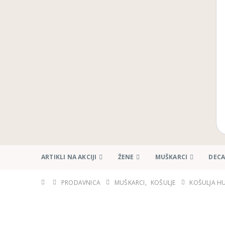
ARTIKLI NA AKCIJI
ŽENE
MUŠKARCI
DEC
PRODAVNICA
MUŠKARCI
,
KOŠULJE
KOŠULJA HU