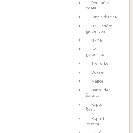
Ronilačka
odela
Stitnici/kacige
Biciklistička
garderoba
Jakne
Ski
garderoba
Trenerke
Dukseri
Majice
Bermude/
Šortsevi
Kape/
Šalovi
Kupaći
kostimi
Obuća