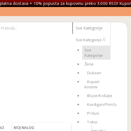
platna dostava + 10% popusta za kupovinu preko 3.000 RSD! Kupon
Sve Kategorije
Sve
Kategorije
Žene
Dukseri
Kupaći
kostimi
Bluze/Košulje
Kardigan/Pončo
Prsluci
Sakoi
ACI
OBUĆA
MOJ NALOG
PRSLUCI
Bermude/