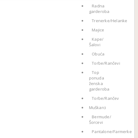
Radna
garderoba
Trenerke/Helanke
Majice
Kape/
Šalovi
Obuća
Torbe/Rančevi
Top
ponuda
ženska
garderoba
Torbe/Rančev
Muškarci
Bermude/
Šorcevi
Pantalone/Farmerke