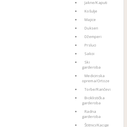
Jakne/Kaputi
Košulje
Majice
Dukseri
Džemperi
Prsluci
Sakoi
Ski
garderoba
Medicinska
oprema/Ortoze
Torbe/Rančevi
Biciklistička
garderoba
Radna
garderoba
Štitnici/Kacige