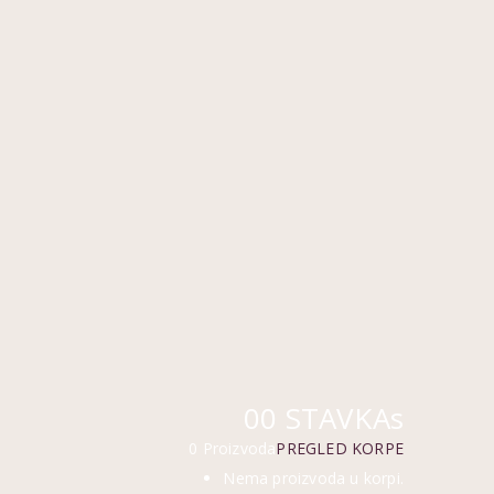
0
0 STAVKAs
0 Proizvoda
PREGLED KORPE
Nema proizvoda u korpi.