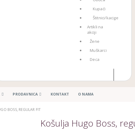
Kupaći
Štitnici/kacige
Artikli na
akciji
Žene
Muškarci
Deca
A
PRODAVNICA
KONTAKT
O NAMA
GO BOSS, REGULAR FIT
Košulja Hugo Boss, regu