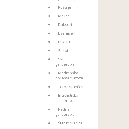
Košulje
Majice
Dukseri
Džemperi
Prsluci
Sakoi
Ski
garderoba
Medicinska
oprema/Ortoze
Torbe/Rančevi
Biciklistička
garderoba
Radna
garderoba
Štitnici/Kacige