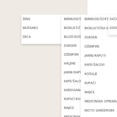
ŽENE
BERMUDE/ŠORCEVI
BERMUDE/ŠORTSEVI
DEČ
MUŠKARCI
BICIKLISTIČKA GARDEROBA
DEVO
BICIKLISTIČKA GARD
DECA
BLUZE/KOŠULJE
DUKSERI
DUKSERI
DŽEMPERI
DŽEMPERI
JAKNE/KAPUTI
HALJINE
KAPE/ŠALOVI
JAKNE/KAPUTI
KOŠULJE
KAPE/ŠALOVI
KUPAĆI
KARDIGAN/PONČO
MAJICE
KUPAĆI KOSTIMI
MEDICINSKA OPREM
MAJICE
MOTO GARDEROBA
MEDICINSKA OPREMA/ORTOZE