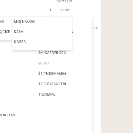
Šortsevi
Sport
Suknje
ACI
OBUĆA
MOJ NALOG
PRSLUCI
Pantalone/Farmerke
JČICE
PANTALONE/FARMERKE
KASA
EROBA
RADNA GARDEROBA
Haljine
PRSLUCI
KORPA
SAKOI
Jakne/Kaputi
RADNA GARDEROBA
SKI GARDEROBA
Džemperi
SAKOI
Moto
SPORT
garderoba
SKI GARDEROBA
ŠTITNICI/KACIGE
Ski
SPORT
garderoba
TORBE/RANČEVI
Medicinska
ŠTITNICI/KACIGE
TRENERKE
oprema/Ortoze
SUKNJE
Biciklistička
garderoba
TORBE/RANČEVI
A/ORTOZE
Štitnici i
TRENERKE/HELANKE
kacige