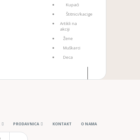
Kupaći
Štitnici/kacige
Artikli na
akciji
Žene
Muškarci
Deca
A
PRODAVNICA
KONTAKT
O NAMA