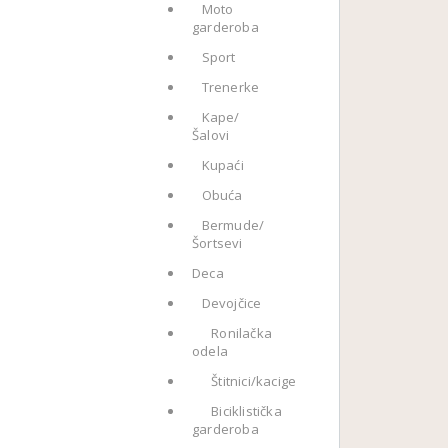
Moto
garderoba
Sport
Trenerke
Kape/
Šalovi
Kupaći
Obuća
Bermude/
Šortsevi
Deca
Devojčice
Ronilačka
odela
Štitnici/kacige
Biciklistička
garderoba