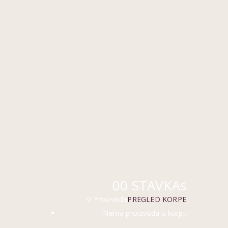
0
0 STAVKAs
0 Proizvoda
PREGLED KORPE
Nema proizvoda u korpi.