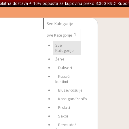
platna dostava + 10% popusta za kupovinu preko 3.000 RSD! Kupon
Sve Kategorije
Sve
Kategorije
Žene
Dukseri
Kupaći
kostimi
Bluze/Košulje
Kardigan/Pončo
Prsluci
Sakoi
Bermude/