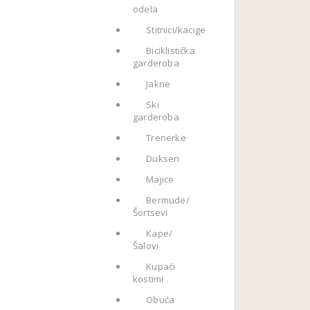
odela
Stitnici/kacige
Biciklistička
garderoba
Jakne
Ski
garderoba
Trenerke
Dukseri
Majice
Bermude/
Šortsevi
Kape/
Šalovi
Kupaći
kostimi
Obuća