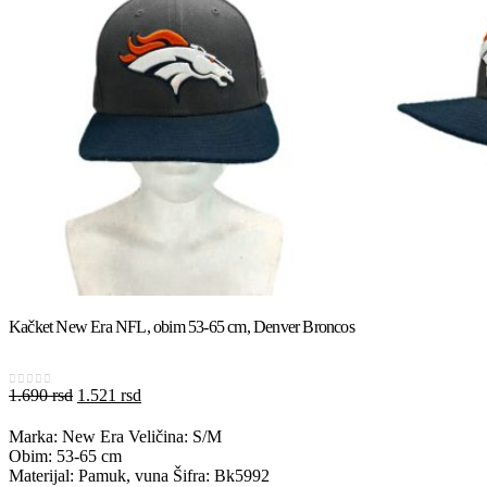
Kačket New Era NFL, obim 53-65 cm, Denver Broncos
Originalna
Trenutna
1.690
rsd
1.521
rsd
0
out of 5
cena
cena
je
je:
Marka: New Era Veličina: S/M
bila:
1.521 rsd.
Obim: 53-65 cm
1.690 rsd.
Materijal: Pamuk, vuna Šifra: Bk5992