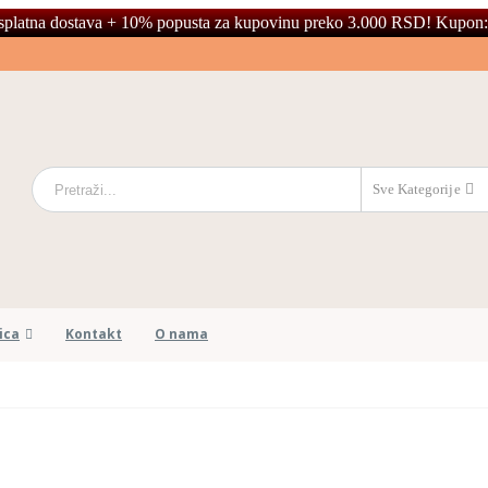
splatna dostava + 10% popusta za kupovinu preko 3.000 RSD! Kupon:
Sve Kategorije
ica
Kontakt
O nama