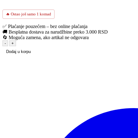
🔥 Ostao još samo 1 komad
✅ Plaćanje pouzećem – bez online plaćanja
🚚 Besplatna dostava za narudžbine preko 3.000 RSD
🔄 Moguća zamena, ako artikal ne odgovara
-
+
Alternative:
Dodaj u korpu