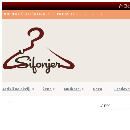
🎉 Be
|
|
DOBRODOŠLI U ŠIFONJER!
PRIJAVITE SE
Artikli na akciji
Žene
Muškarci
Deca
Prodavn
-10%
PRODAVNICA
KAPE/ŠALOVI
,
MUŠKARCI
KAČKET NEW ERA NFL, OBIM 53-65 CM, DENVER
BRONCOS