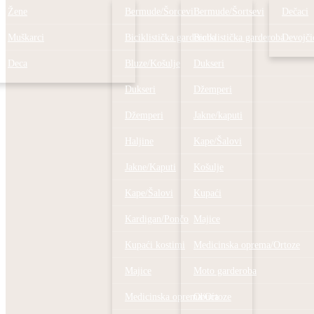
Žene
Bermude/Šorcevi
Bermude/Šortsevi
Dečaci
Muškarci
Biciklistička garderoba
Biciklistička garderoba
Devojči
Deca
Bluze/Košulje
Dukseri
Dukseri
Džemperi
Džemperi
Jakne/kaputi
Haljine
Kape/Šalovi
Jakne/Kaputi
Košulje
Kape/Šalovi
Kupaći
Kardigan/Pončo
Majice
Kupaći kostimi
Medicinska oprema/Ortoze
Majice
Moto garderoba
Medicinska oprema/Ortoze
Obuća