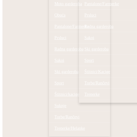
Moto garderoba
Pantalone/Farmerke
Obuća
Prsluci
Pantalone/Farmerke
Radna garderoba
Prsluci
Sakoi
Radna garderoba
Ski garderoba
Sakoi
Sport
Ski garderoba
Štitnici/Kacige
Sport
Torbe/Rančevi
Štitnici/kacige
Trenerke
Suknje
Torbe/Rančevi
Trenerke/Helanke