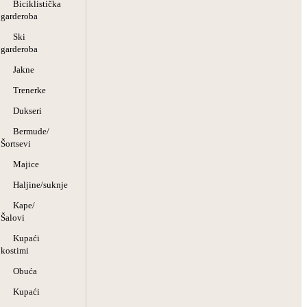
Biciklistička
garderoba
Ski
garderoba
Jakne
Trenerke
Dukseri
Bermude/
Šortsevi
Majice
Haljine/suknje
Kape/
Šalovi
Kupaći
kostimi
Obuća
Kupaći