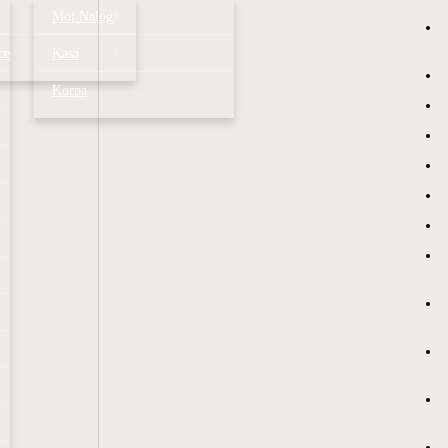
Moj Nalog
ce
Kasa
Korpa