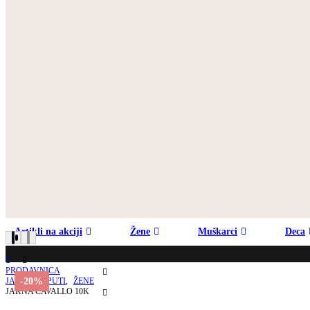
Artikli na akciji
Žene
Muškarci
Deca
PRODAVNICA
-20%
JAKNE/KAPUTI
,
ŽENE
JAKNA CAVALLO 10K