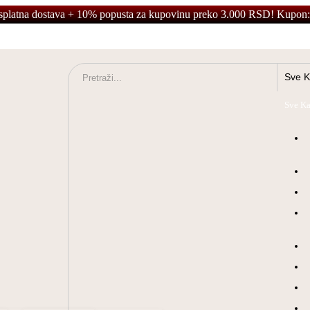
splatna dostava + 10% popusta za kupovinu preko 3.000 RSD! Kupon:
Sve Ka