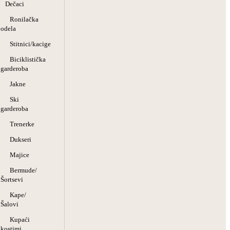
Dečaci
Ronilačka
odela
Stitnici/kacige
Biciklistička
garderoba
Jakne
Ski
garderoba
Trenerke
Dukseri
Majice
Bermude/
Šortsevi
Kape/
Šalovi
Kupaći
kostimi