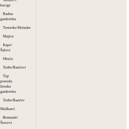
kacige
Radna
garderoba
Trenerke/Helanke
Majice
Kape/
Šalovi
Obuća
Torbe/Rančevi
Top
ponuda
ženska
garderoba
Torbe/Rančev
Muškarci
Bermude/
Šorcevi