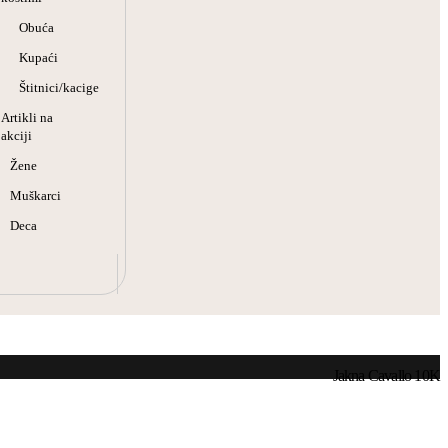
Obuća
Kupaći
Štitnici/kacige
Artikli na
akciji
Žene
Muškarci
Deca
Jakna Cavallo 10K