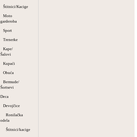
Štitnici/Kacige
Moto
garderoba
Sport
Trenerke
Kape/
Šalovi
Kupaći
Obuća
Bermude/
Šortsevi
Deca
Devojčice
Ronilačka
odela
Štitnici/kacige