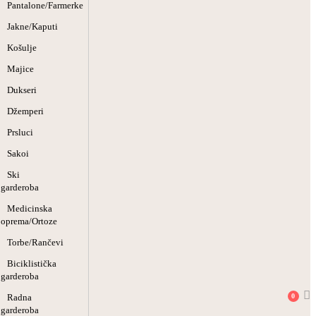
Pantalone/Farmerke
Jakne/Kaputi
Košulje
Majice
Dukseri
Džemperi
Prsluci
Sakoi
Ski
garderoba
Medicinska
oprema/Ortoze
Torbe/Rančevi
Biciklistička
garderoba
Radna
0
garderoba