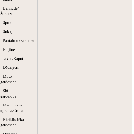
Bermude/
Šortsevi
Sport
Suknje
Pantalone/Farmerke
Haljine
Jakne/Kaputi
Džemperi
Moto
garderoba
Ski
garderoba
Medicinska
oprema/Ortoze
Biciklistička
garderoba
Štitnici i