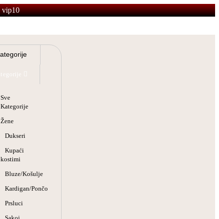
 vip10
tegorije
Sve
Kategorije
Žene
Dukseri
Kupaći
kostimi
Bluze/Košulje
Kardigan/Pončo
Prsluci
Sakoi