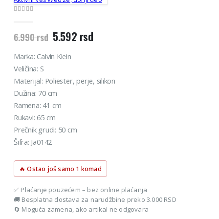
0
out of 5
Originalna
Trenutna
5.592
rsd
6.990
rsd
cena
cena
je
je:
Marka: Calvin Klein
bila:
5.592 rsd.
Veličina: S
6.990 rsd.
Materijal: Poliester, perje, silikon
Dužina: 70 cm
Ramena: 41 cm
Rukavi: 65 cm
Prečnik grudi: 50 cm
Šifra: Ja0142
🔥 Ostao još samo 1 komad
✅ Plaćanje pouzećem – bez online plaćanja
🚚 Besplatna dostava za narudžbine preko 3.000 RSD
🔄 Moguća zamena, ako artikal ne odgovara