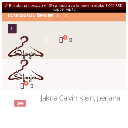
🎉 Besplatna dostava + 10% popusta za kupovinu preko 3.000 RSD!
Kupon: vip10
DOBRODOŠLI U ŠIFONJER!
0
0
Jakna Calvin Klein, perjana
-20%
PRODAVNICA
JAKNE/KAPUTI
,
ŽENE
JAKNA CALVIN KLEIN, PERJANA