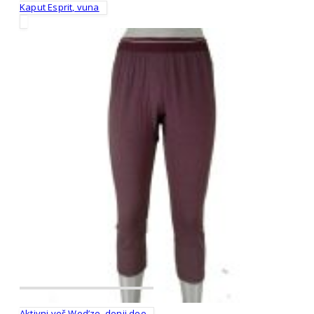
Kaput Esprit, vuna
Aktivni veš Wed’ze, donji deo