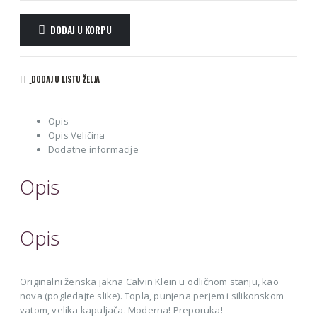
DODAJ U KORPU
Alternative:
DODAJ U LISTU ŽELJA
Opis
Opis Veličina
Dodatne informacije
Opis
Opis
Originalni ženska jakna Calvin Klein u odličnom stanju, kao
nova (pogledajte slike). Topla, punjena perjem i silikonskom
vatom, velika kapuljača. Moderna! Preporuka!