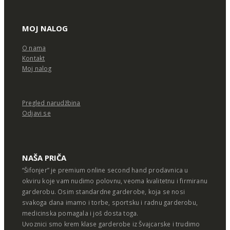
MOJ NALOG
O nama
Kontakt
Moj nalog
Pregled narudžbina
Odjavi se
NAŠA PRIČA
“Šifonjer” je premium online second hand prodavnica u
okviru koje vam nudimo polovnu, veoma kvalitetnu i firmiranu
garderobu. Osim standardne garderobe, koja se nosi
svakoga dana imamo i torbe, sportsku i radnu garderobu,
medicinska pomagala i još dosta toga.
Uvoznici smo krem klase garderobe iz Švajcarske i trudimo