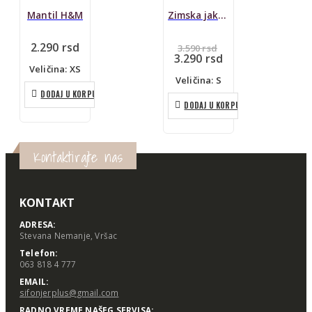
Mantil H&M
Zimska jakna Columbia
Originalna
2.290
rsd
3.590
rsd
cena
Trenutna
3.290
rsd
je
cena
Veličina: XS
bila:
je:
Veličina: S
3.590 rsd.
3.290 rsd.
DODAJ U KORPU
DODAJ U KORPU
Kontaktirajte nas
KONTAKT
ADRESA:
Stevana Nemanje, Vršac
Telefon:
063 818 4 777
EMAIL:
sifonjerplus@gmail.com
RADNO VREME NAŠEG SERVISA: