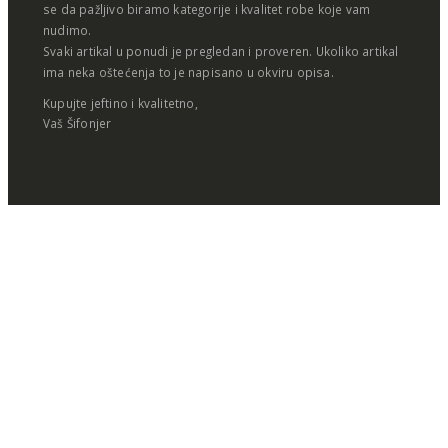
se da pažljivo biramo kategorije i kvalitet robe koje vam
nudimo.
Svaki artikal u ponudi je pregledan i proveren. Ukoliko artikal
ima neka oštećenja to je napisano u okviru opisa.
Kupujte jeftino i kvalitetno,
Vaš Šifonjer
© Šifonjer eCommerce 2026. Sva prava zadržana.
Artikli na akciji
Žene
Muškarci