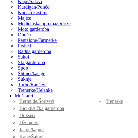
Kape/Šalovi
Kardigan/Pončo
Kupaći kostimi
Majice
Medicinska oprema/Ortoze
Moto garderoba
Obuća
Pantalone/Farmerke
Prsluci
Radna garderoba
Sakoi
Ski garderoba
Sport
Štitnici/kacige
Suknje
Torbe/Rančevi
Trenerke/Helanke
Muškarci
Bermude/Šortsevi
Trenerke
Biciklistička garderoba
Dukseri
Džemperi
Jakne/kaputi
Kape/Šalovi