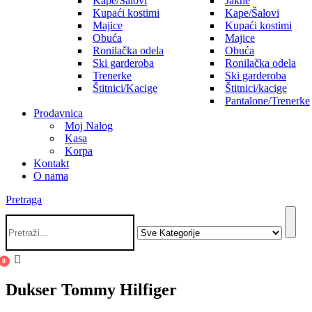
Kape/Šalovi
Jakne
Kupaći kostimi
Kape/Šalovi
Majice
Kupaći kostimi
Obuća
Majice
Ronilačka odela
Obuća
Ski garderoba
Ronilačka odela
Trenerke
Ski garderoba
Štitnici/Kacige
Štitnici/kacige
Pantalone/Trenerke
Prodavnica
Moj Nalog
Kasa
Korpa
Kontakt
O nama
Pretraga
0
Dukser Tommy Hilfiger