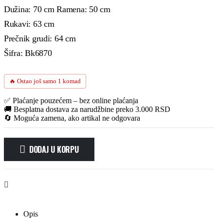
Dužina: 70 cm Ramena: 50 cm
Rukavi: 63 cm
Prečnik grudi: 64 cm
Šifra: Bk6870
🔥 Ostao još samo 1 komad
✅ Plaćanje pouzećem – bez online plaćanja
🚚 Besplatna dostava za narudžbine preko 3.000 RSD
🔄 Moguća zamena, ako artikal ne odgovara
DODAJ U KORPU
Alternative:
Opis