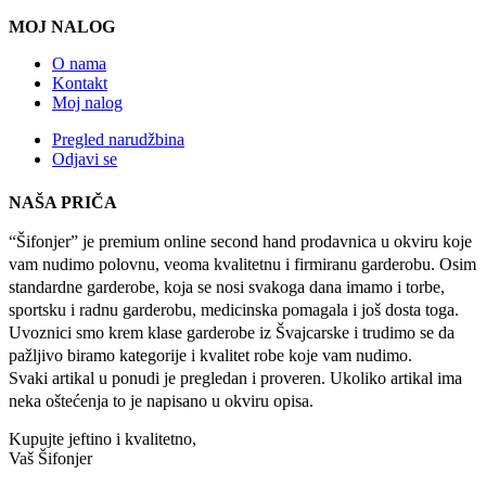
MOJ NALOG
O nama
Kontakt
Moj nalog
Pregled narudžbina
Odjavi se
NAŠA PRIČA
“Šifonjer” je premium online second hand prodavnica u okviru koje
vam nudimo polovnu, veoma kvalitetnu i firmiranu garderobu. Osim
standardne garderobe, koja se nosi svakoga dana imamo i torbe,
sportsku i radnu garderobu, medicinska pomagala i još dosta toga.
Uvoznici smo krem klase garderobe iz Švajcarske i trudimo se da
pažljivo biramo kategorije i kvalitet robe koje vam nudimo.
Svaki artikal u ponudi je pregledan i proveren. Ukoliko artikal ima
neka oštećenja to je napisano u okviru opisa.
Kupujte jeftino i kvalitetno,
Vaš Šifonjer