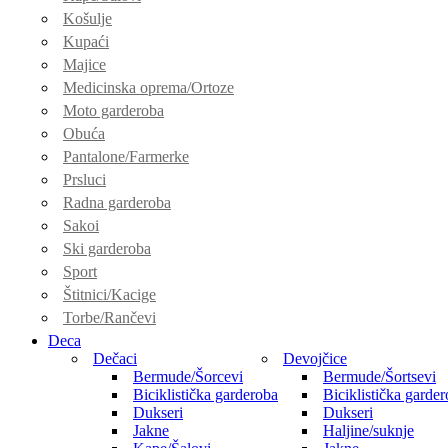
Košulje
Kupaći
Majice
Medicinska oprema/Ortoze
Moto garderoba
Obuća
Pantalone/Farmerke
Prsluci
Radna garderoba
Sakoi
Ski garderoba
Sport
Štitnici/Kacige
Torbe/Rančevi
Deca
Dečaci
Devojčice
Bermude/Šorcevi
Bermude/Šortsevi
Biciklistička garderoba
Biciklistička garde
Dukseri
Dukseri
Jakne
Haljine/suknje