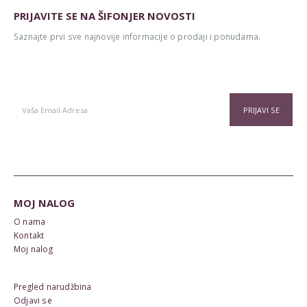
PRIJAVITE SE NA ŠIFONJER NOVOSTI
Saznajte prvi sve najnovije informacije o prodaji i ponudama.
Alternative:
MOJ NALOG
O nama
Kontakt
Moj nalog
Pregled narudžbina
Odjavi se