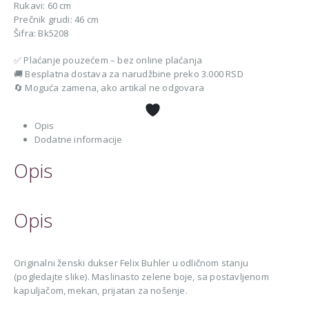
Rukavi: 60 cm
Prečnik grudi: 46 cm
Šifra: Bk5208
✅ Plaćanje pouzećem – bez online plaćanja
🚚 Besplatna dostava za narudžbine preko 3.000 RSD
🔄 Moguća zamena, ako artikal ne odgovara
Opis
Dodatne informacije
Opis
Opis
Originalni ženski dukser Felix Buhler u odličnom stanju
(pogledajte slike). Maslinasto zelene boje, sa postavljenom
kapuljačom, mekan, prijatan za nošenje.