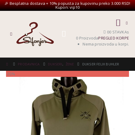
🎉 Besplatna dostava + 10% popusta za kupovinu preko 3.000 RSD!
Kupon: vip10
0
0 STAVKAs
0 Proizvoda
PREGLED KORPE
Nema proizvoda u korpi.
PRODAVNICA
DUKSERI
,
ŽENE
DUKSER FELIX BUHLER
-20%