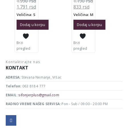
1.990
rsd
1.190
rsd
Originalna
Trenutna
Originalna
Trenutna
1.791
rsd
833
rsd
cena
cena
cena
cena
Veličina: S
Veličina: M
je
je:
je
je:
bila:
1.791 rsd.
bila:
833 rsd.
Dodaj u korpu
Dodaj u korpu
1.990 rsd.
1.190 rsd.
Brzi
Brzi
pregled
pregled
Kontaktirajte nas
KONTAKT
ADRESA:
Stevana Nemanje, Vršac
Telefon:
063 818 4 777
EMAIL:
sifonjerplus@gmail.com
RADNO VREME NAŠEG SERVISA:
Pon - Sub / 09:00 - 20:00 PM