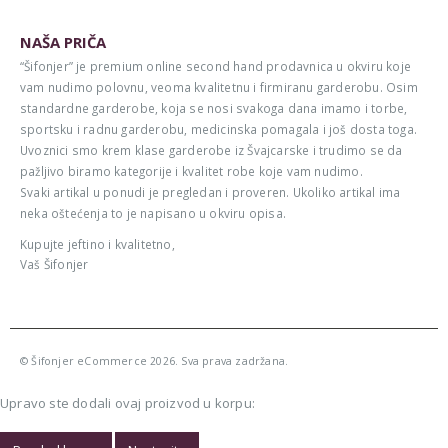
NAŠA PRIČA
“Šifonjer” je premium online second hand prodavnica u okviru koje
vam nudimo polovnu, veoma kvalitetnu i firmiranu garderobu. Osim
standardne garderobe, koja se nosi svakoga dana imamo i torbe,
sportsku i radnu garderobu, medicinska pomagala i još dosta toga.
Uvoznici smo krem klase garderobe iz Švajcarske i trudimo se da
pažljivo biramo kategorije i kvalitet robe koje vam nudimo.
Svaki artikal u ponudi je pregledan i proveren. Ukoliko artikal ima
neka oštećenja to je napisano u okviru opisa.
Kupujte jeftino i kvalitetno,
Vaš Šifonjer
© Šifonjer eCommerce 2026. Sva prava zadržana.
Upravo ste dodali ovaj proizvod u korpu: