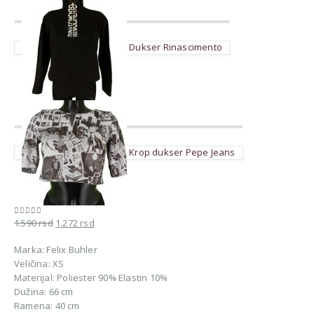
Dukser Rinascimento
Krop dukser Pepe Jeans
Originalna
Trenutna
1.590
rsd
1.272
rsd
0
out of 5
cena
cena
Marka: Felix Buhler
je
je:
Veličina: XS
bila:
1.272 rsd.
Materijal: Poliester 90% Elastin 10%
1.590 rsd.
Dužina: 66 cm
Ramena: 40 cm