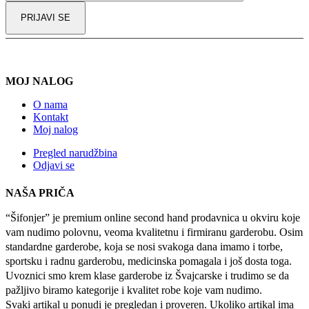
Alternative:
MOJ NALOG
O nama
Kontakt
Moj nalog
Pregled narudžbina
Odjavi se
NAŠA PRIČA
“Šifonjer” je premium online second hand prodavnica u okviru koje
vam nudimo polovnu, veoma kvalitetnu i firmiranu garderobu. Osim
standardne garderobe, koja se nosi svakoga dana imamo i torbe,
sportsku i radnu garderobu, medicinska pomagala i još dosta toga.
Uvoznici smo krem klase garderobe iz Švajcarske i trudimo se da
pažljivo biramo kategorije i kvalitet robe koje vam nudimo.
Svaki artikal u ponudi je pregledan i proveren. Ukoliko artikal ima