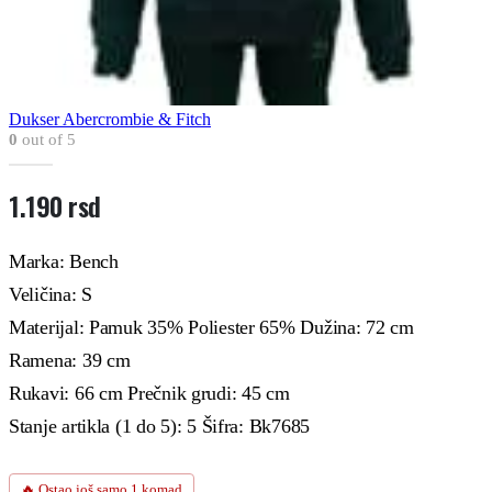
Dukser Abercrombie & Fitch
0
out of 5
1.190
rsd
Marka: Bench
Veličina: S
Materijal: Pamuk 35% Poliester 65% Dužina: 72 cm
Ramena: 39 cm
Rukavi: 66 cm Prečnik grudi: 45 cm
Stanje artikla (1 do 5): 5 Šifra: Bk7685
🔥 Ostao još samo 1 komad