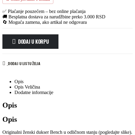
✅ Plaćanje pouzećem – bez online plaćanja
🚚 Besplatna dostava za narudžbine preko 3.000 RSD
🔄 Moguća zamena, ako artikal ne odgovara
DODAJ U KORPU
Alternative:
DODAJ U LISTU ŽELJA
Opis
Opis Veličina
Dodatne informacije
Opis
Opis
Originalni ženski dukser Bench u odličnom stanju (pogledajte slike).