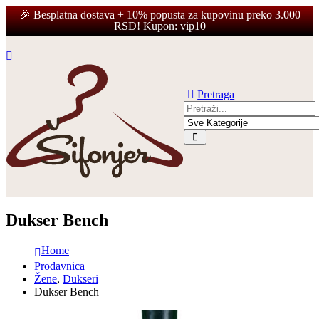
Kontaktirajte nas
🎉 Besplatna dostava + 10% popusta za kupovinu preko 3.000
RSD! Kupon: vip10
Pretraga
Dukser Bench
Home
Prodavnica
Žene
,
Dukseri
Dukser Bench