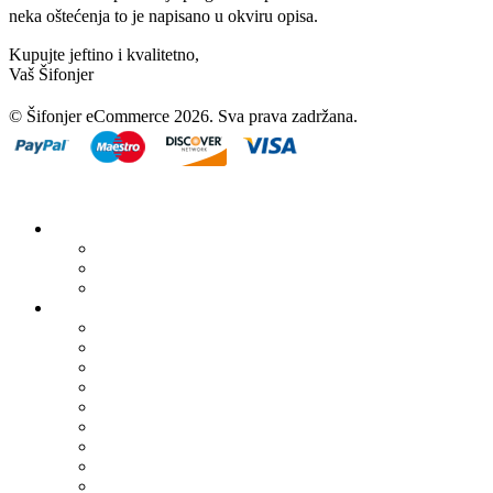
neka oštećenja to je napisano u okviru opisa.
Kupujte jeftino i kvalitetno,
Vaš Šifonjer
© Šifonjer eCommerce 2026. Sva prava zadržana.
Artikli na akciji
Žene
Muškarci
Deca
Žene
Bermude/Šorcevi
Biciklistička garderoba
Bluze/Košulje
Dukseri
Džemperi
Haljine
Jakne/Kaputi
Kape/Šalovi
Kardigan/Pončo