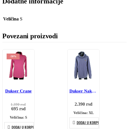
Dodatne informacije
Veličina
S
Povezani proizvodi
-50%
Dukser Crane
Dukser Naketano
Originalna
2.390
rsd
1.390
rsd
Trenutna
cena
695
rsd
cena
je
Veličina: XL
Veličina: S
je:
bila:
695 rsd.
1.390 rsd.
DODAJ U KORPU
DODAJ U KORPU