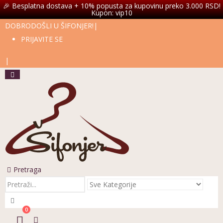
Kontaktirajte nas
🎉 Besplatna dostava + 10% popusta za kupovinu preko 3.000 RSD!
Kupon: vip10
DOBRODOŠLI U ŠIFONJER!
|
PRIJAVITE SE
|
Pretraga
0