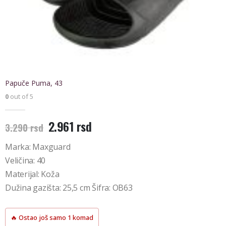
Papuče Puma, 43
0
out of 5
Originalna
Trenutna
2.961
rsd
3.290
rsd
cena
cena
je
je:
Marka: Maxguard
bila:
2.961 rsd.
Veličina: 40
3.290 rsd.
Materijal: Koža
Dužina gazišta: 25,5 cm Šifra: OB63
🔥 Ostao još samo 1 komad