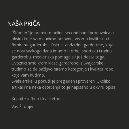
NAŠA PRIČA
“Šifonjer” je premium online second hand prodavnica u
okviru koje vam nudimo polovnu, veoma kvalitetnu i
firmiranu garderobu. Osim standardne garderobe, koja
se nosi svakoga dana imamo i torbe, sportsku i radnu
garderobu, medicinska pomagala i još dosta toga.
Uvoznici smo krem klase garderobe iz Švajcarske i
trudimo se da pažljivo biramo kategorije i kvalitet robe
koje vam nudimo.
Svaki artikal u ponudi je pregledan i proveren. Ukoliko
artikal ima neka oštećenja to je napisano u okviru opisa.
Kupujte jeftino i kvalitetno,
Vaš Šifonjer