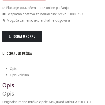
✅ Plaćanje pouzećem – bez online plaćanja
🚚 Besplatna dostava za narudžbine preko 3.000 RSD
🔄 Moguća zamena, ako artikal ne odgovara
DODAJ U KORPU
Alternative:
DODAJ U LISTU ŽELJA
Opis
Opis Veličina
Opis
Opis
Originalne radne muške cipele Maxguard Arthur А310 С3 u