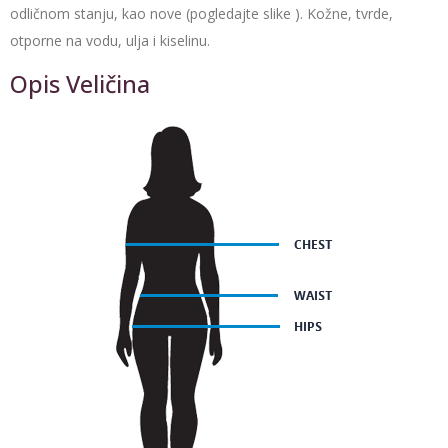
odličnom stanju, kao nove (pogledajte slike ). Kožne, tvrde,
otporne na vodu, ulja i kiselinu.
Opis Veličina