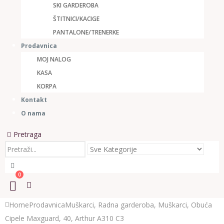
SKI GARDEROBA
ŠTITNICI/KACIGE
PANTALONE/TRENERKE
Prodavnica
MOJ NALOG
KASA
KORPA
Kontakt
O nama
Pretraga
0
Home
Prodavnica
Muškarci
,
Radna garderoba
,
Muškarci
,
Obuća
Cipele Maxguard, 40, Arthur А310 С3