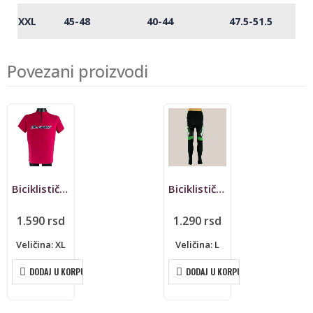
XXL
45-48
40-44
47.5-51.5
Povezani proizvodi
Biciklistički dres Qloom
Biciklističke helanke Cheji
1.590
rsd
1.290
rsd
Veličina: XL
Veličina: L
DODAJ U KORPU
DODAJ U KORPU