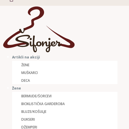
Artikli na akciji
ŽENE
MUŠKARCI
DECA
Žene
BERMUDE/ŠORCEVI
BICIKLISTIČKA GARDEROBA
BLUZE/KOŠULJE
DUKSERI
DŽEMPERI