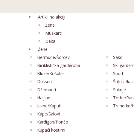
Artikli na akciji
Žene
Muškarci
Deca
Žene
Bermude/Šorcevi
Sakoi
Biciklistička garderoba
Ski garder
Bluze/Košulje
Sport
Dukseri
Štitnici/kac
Džemperi
Suknje
Haljine
Torbe/Ran
Jakne/Kaputi
Trenerke/
Kape/Šalovi
Kardigan/Pončo
Kupaći kostimi