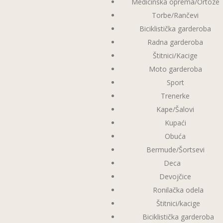
Medicinska oprema/Ortoze
Torbe/Rančevi
Biciklistička garderoba
Radna garderoba
Štitnici/Kacige
Moto garderoba
Sport
Trenerke
Kape/Šalovi
Kupaći
Obuća
Bermude/Šortsevi
Deca
Devojčice
Ronilačka odela
Štitnici/kacige
Biciklistička garderoba