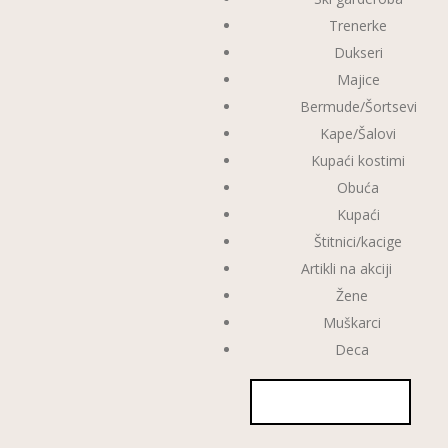
Trenerke
Dukseri
Majice
Bermude/Šortsevi
Kape/Šalovi
Kupaći kostimi
Obuća
Kupaći
Štitnici/kacige
Artikli na akciji
Žene
Muškarci
Deca