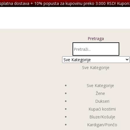
splatna dostava + 10% popusta za kupovinu preko 3.000 RSD! Kupon:
Pretraga
Sve Kategorije
Sve Kategorije
Žene
Dukseri
Kupaći kostimi
Bluze/Košulje
Kardigan/Pončo