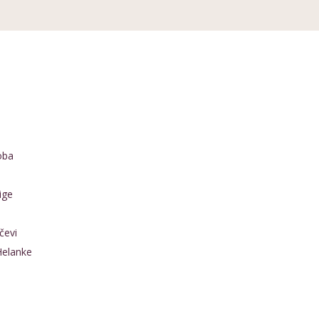
oba
ige
čevi
Helanke