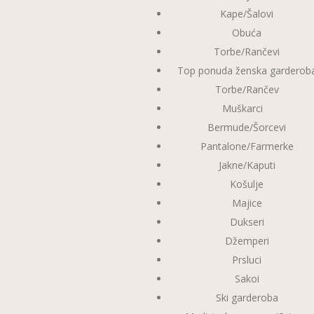
Kape/Šalovi
Obuća
Torbe/Rančevi
Top ponuda ženska garderob
Torbe/Rančev
Muškarci
Bermude/Šorcevi
Pantalone/Farmerke
Jakne/Kaputi
Košulje
Majice
Dukseri
Džemperi
Prsluci
Sakoi
Ski garderoba