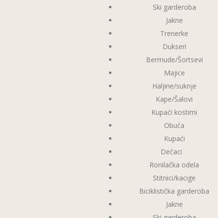
Ski garderoba
Jakne
Trenerke
Dukseri
Bermude/Šortsevi
Majice
Haljine/suknje
Kape/Šalovi
Kupaći kostimi
Obuća
Kupaći
Dečaci
Ronilačka odela
Stitnici/kacige
Biciklistička garderoba
Jakne
Ski garderoba