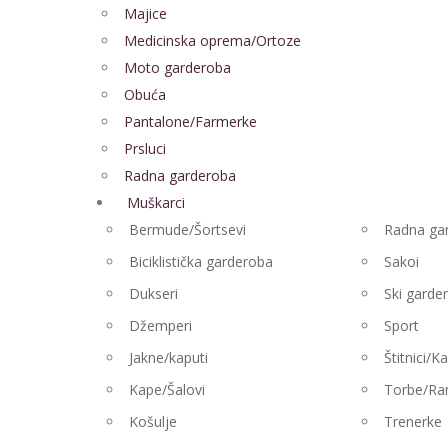
Majice
Medicinska oprema/Ortoze
Moto garderoba
Obuća
Pantalone/Farmerke
Prsluci
Radna garderoba
Muškarci
Bermude/Šortsevi
Radna ga
Biciklistička garderoba
Sakoi
Dukseri
Ski garde
Džemperi
Sport
Jakne/kaputi
Štitnici/K
Kape/Šalovi
Torbe/Ra
Košulje
Trenerke