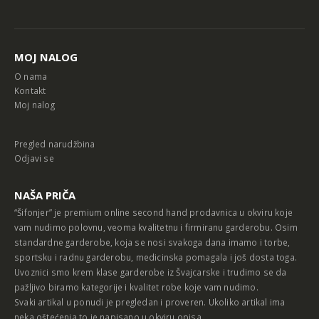
Alternative:
MOJ NALOG
O nama
Kontakt
Moj nalog
Pregled narudžbina
Odjavi se
NAŠA PRIČA
“Šifonjer” je premium online second hand prodavnica u okviru koje
vam nudimo polovnu, veoma kvalitetnu i firmiranu garderobu. Osim
standardne garderobe, koja se nosi svakoga dana imamo i torbe,
sportsku i radnu garderobu, medicinska pomagala i još dosta toga.
Uvoznici smo krem klase garderobe iz Švajcarske i trudimo se da
pažljivo biramo kategorije i kvalitet robe koje vam nudimo.
Svaki artikal u ponudi je pregledan i proveren. Ukoliko artikal ima
neka oštećenja to je napisano u okviru opisa.