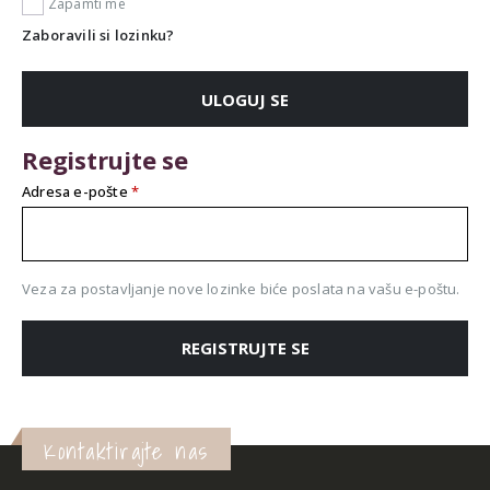
Zapamti me
Zaboravili si lozinku?
ULOGUJ SE
Registrujte se
Obavezno
Adresa e-pošte
*
Veza za postavljanje nove lozinke biće poslata na vašu e-poštu.
REGISTRUJTE SE
Alternative:
Kontaktirajte nas