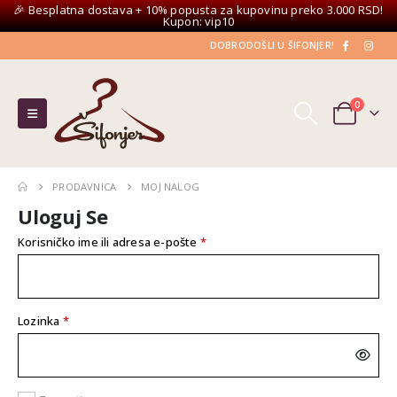
🎉 Besplatna dostava + 10% popusta za kupovinu preko 3.000 RSD!
Kupon: vip10
DOBRODOŠLI U ŠIFONJER!
0
PRODAVNICA
MOJ NALOG
Uloguj Se
Obavezno
Korisničko ime ili adresa e-pošte
*
Obavezno
Lozinka
*
Alternative: