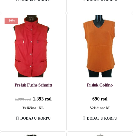
-30%
Prsluk Fuchs Schmitt
Prsluk Golfino
Originalna
Trenutna
1.393
rsd
690
rsd
1.990
rsd
cena
cena
Veličina: XL
je
je:
Veličina: M
bila:
1.393 rsd.
1.990 rsd.
DODAJ U KORPU
DODAJ U KORPU