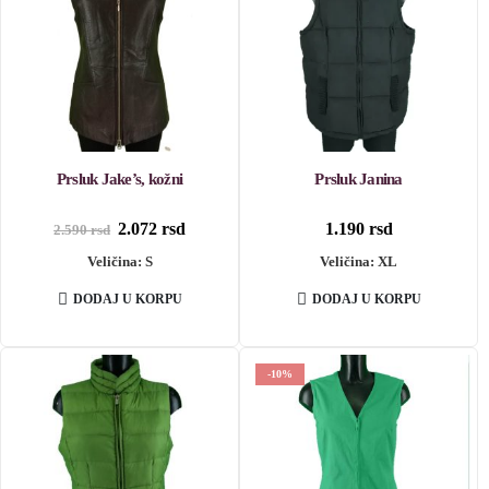
Prsluk Jake’s, kožni
Prsluk Janina
Originalna
Trenutna
2.072
rsd
1.190
rsd
2.590
rsd
cena
cena
Veličina: S
je
je:
Veličina: XL
bila:
2.072 rsd.
2.590 rsd.
DODAJ U KORPU
DODAJ U KORPU
-10%