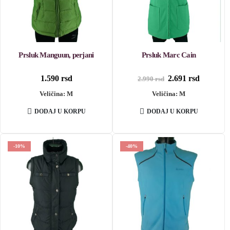
Prsluk Manguun, perjani
Prsluk Marc Cain
Originalna
Trenutn
1.590
rsd
2.691
rsd
2.990
rsd
cena
cena
Veličina: M
Veličina: M
je
je:
bila:
2.691 rsd
2.990 rsd.
DODAJ U KORPU
DODAJ U KORPU
-10%
-40%