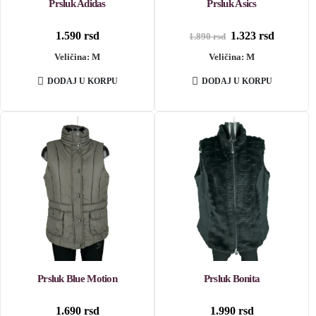
Prsluk Adidas
Prsluk Asics
Originalna
Trenutn
1.590
rsd
1.323
rsd
1.890
rsd
cena
cena
Veličina: M
Veličina: M
je
je:
bila:
1.323 rsd
1.890 rsd.
DODAJ U KORPU
DODAJ U KORPU
Prsluk Blue Motion
Prsluk Bonita
1.690
rsd
1.990
rsd