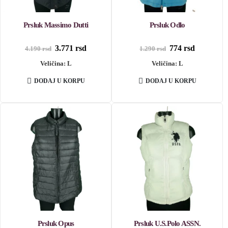
Prsluk Massimo Dutti
Prsluk Odlo
Originalna
Trenutna
Originalna
Trenutna
3.771
rsd
774
rsd
4.190
rsd
1.290
rsd
cena
cena
cena
cena
Veličina: L
je
je:
Veličina: L
je
je:
bila:
3.771 rsd.
bila:
774 rsd.
4.190 rsd.
1.290 rsd.
DODAJ U KORPU
DODAJ U KORPU
Prsluk Opus
Prsluk U.S.Polo ASSN.