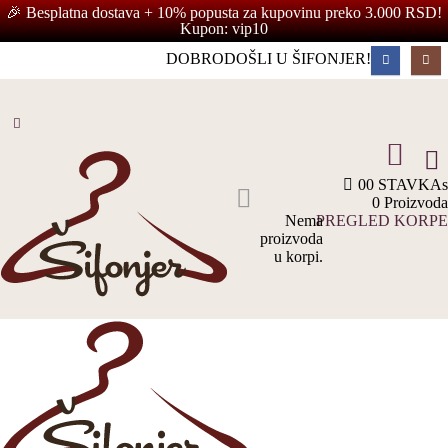
🎉 Besplatna dostava + 10% popusta za kupovinu preko 3.000 RSD!
Kupon: vip10
DOBRODOŠLI U ŠIFONJER!
0
0 STAVKAs
0 Proizvoda
Nema
PREGLED KORPE
proizvoda
u korpi.