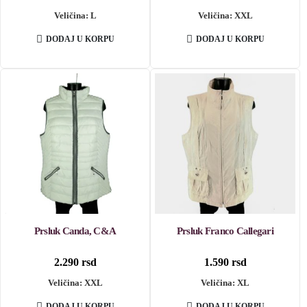
Veličina: L
Veličina: XXL
DODAJ U KORPU
DODAJ U KORPU
Prsluk Canda, C&A
Prsluk Franco Callegari
2.290
rsd
1.590
rsd
Veličina: XXL
Veličina: XL
DODAJ U KORPU
DODAJ U KORPU