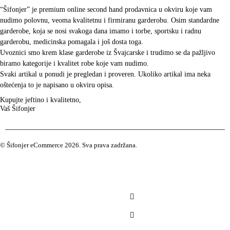
“Šifonjer” je premium online second hand prodavnica u okviru koje vam
nudimo polovnu, veoma kvalitetnu i firmiranu garderobu. Osim standardne
garderobe, koja se nosi svakoga dana imamo i torbe, sportsku i radnu
garderobu, medicinska pomagala i još dosta toga.
Uvoznici smo krem klase garderobe iz Švajcarske i trudimo se da pažljivo
biramo kategorije i kvalitet robe koje vam nudimo.
Svaki artikal u ponudi je pregledan i proveren. Ukoliko artikal ima neka
oštećenja to je napisano u okviru opisa.
Kupujte jeftino i kvalitetno,
Vaš Šifonjer
© Šifonjer eCommerce 2026. Sva prava zadržana.
Artikli na akciji
Žene
Muškarci