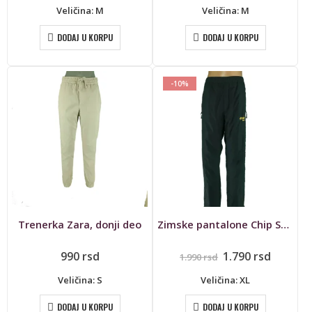
Veličina: M
Veličina: M
DODAJ U KORPU
DODAJ U KORPU
-10%
Trenerka Zara, donji deo
Zimske pantalone Chip Sport, ski
Originalna
Trenut
990
rsd
1.790
rsd
1.990
rsd
cena
cena
je
je:
Veličina: S
Veličina: XL
bila:
1.790 rs
1.990 rsd.
DODAJ U KORPU
DODAJ U KORPU