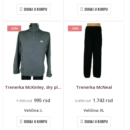
DODAJ U KORPU
DODAJ U KORPU
-50%
-30%
Trenerka McKinley, dry plus
Trenerka McNeal
Originalna
Trenutna
Originalna
Trenut
995
rsd
1.743
rsd
1.990
rsd
2.490
rsd
cena
cena
cena
cena
je
je:
je
je:
Veličina: L
Veličina: XL
bila:
995 rsd.
bila:
1.743 rs
1.990 rsd.
2.490 rsd.
DODAJ U KORPU
DODAJ U KORPU