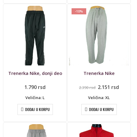
-10%
Trenerka Nike, donji deo
Trenerka Nike
Originalna
Trenut
1.790
rsd
2.151
rsd
2.390
rsd
cena
cena
je
je:
Veličina: L
Veličina: XL
bila:
2.151 rs
2.390 rsd.
DODAJ U KORPU
DODAJ U KORPU