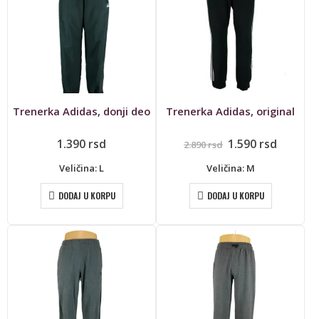
Trenerka Adidas, donji deo
Trenerka Adidas, original
Originalna
Trenut
1.390
rsd
1.590
rsd
2.890
rsd
cena
cena
je
je:
Veličina: L
Veličina: M
bila:
1.590 rs
2.890 rsd.
DODAJ U KORPU
DODAJ U KORPU