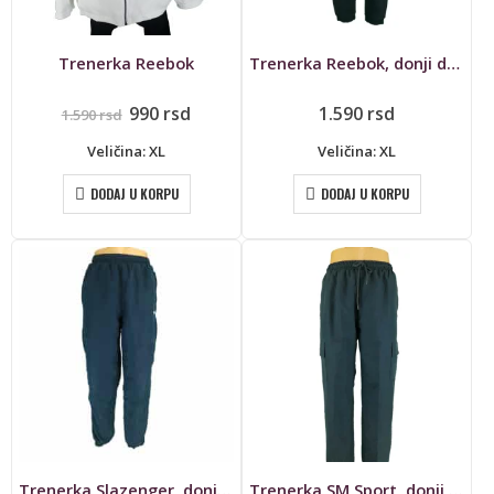
Trenerka Reebok
Trenerka Reebok, donji deo
Originalna
Trenutna
990
rsd
1.590
rsd
1.590
rsd
cena
cena
je
je:
Veličina: XL
Veličina: XL
bila:
990 rsd.
1.590 rsd.
DODAJ U KORPU
DODAJ U KORPU
Trenerka Slazenger, donji deo
Trenerka SM Sport, donji deo