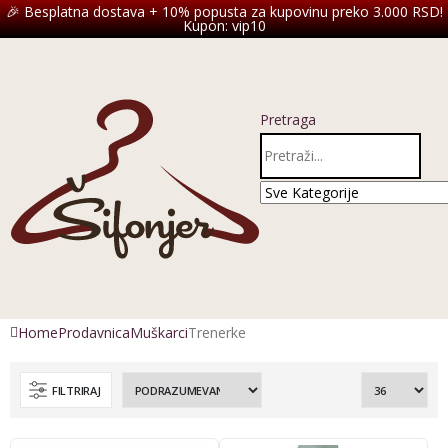
🎉 Besplatna dostava + 10% popusta za kupovinu preko 3.000 RSD!
Kupon: vip10
Pretraga
Home
Prodavnica
Muškarci
Trenerke
FILTRIRAJ