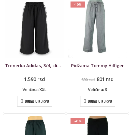
-10%
Trenerka Adidas, 3/4, clima365
Pidžama Tommy Hilfiger
Originalna
Trenutn
1.590
rsd
801
rsd
890
rsd
cena
cena
je
je:
Veličina: XXL
Veličina: S
bila:
801 rsd.
890 rsd.
DODAJ U KORPU
DODAJ U KORPU
-45%